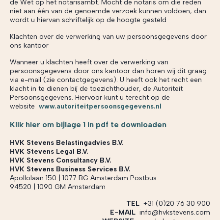
de Wet op het notarisambt. Mocht de notaris om die reden
niet aan één van de genoemde verzoek kunnen voldoen, dan
wordt u hiervan schriftelijk op de hoogte gesteld
Klachten over de verwerking van uw persoonsgegevens door
ons kantoor
Wanneer u klachten heeft over de verwerking van
persoonsgegevens door ons kantoor dan horen wij dit graag
via e-mail (zie contactgegevens). U heeft ook het recht een
klacht in te dienen bij de toezichthouder, de Autoriteit
Persoonsgegevens. Hiervoor kunt u terecht op de
website
www.autoriteitpersoonsgegevens.nl
Klik hier om bijlage 1 in pdf te downloaden
HVK Stevens Belastingadvies B.V.
HVK Stevens Legal B.V.
HVK Stevens Consultancy B.V.
HVK Stevens Business Services B.V.
Apollolaan 150 | 1077 BG Amsterdam Postbus
94520 | 1090 GM Amsterdam
TEL
+31 (0)20 76 30 900
E-MAIL
info@hvkstevens.com