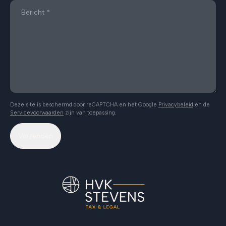
Deze site is beschermd door reCAPTCHA en het Google
Privacybeleid
en de
Servicevoorwaarden
zijn van toepassing.
Verzenden