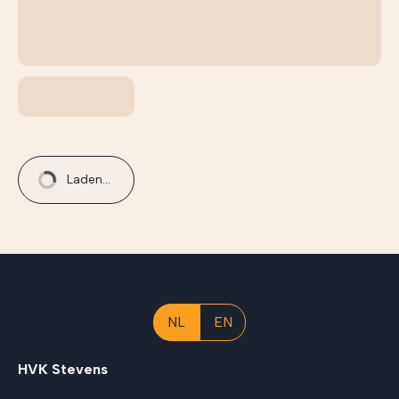
Laden...
NL
EN
HVK Stevens