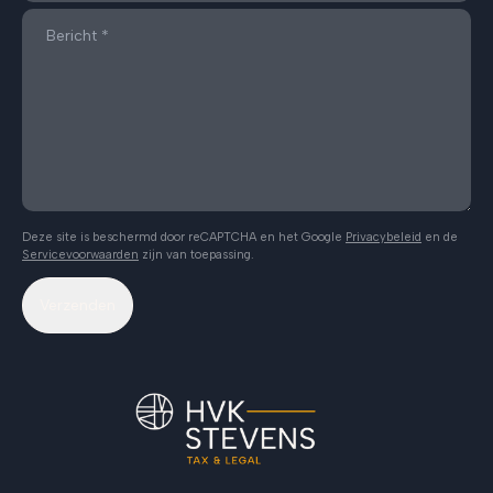
Deze site is beschermd door reCAPTCHA en het Google
Privacybeleid
en de
Servicevoorwaarden
zijn van toepassing.
Verzenden