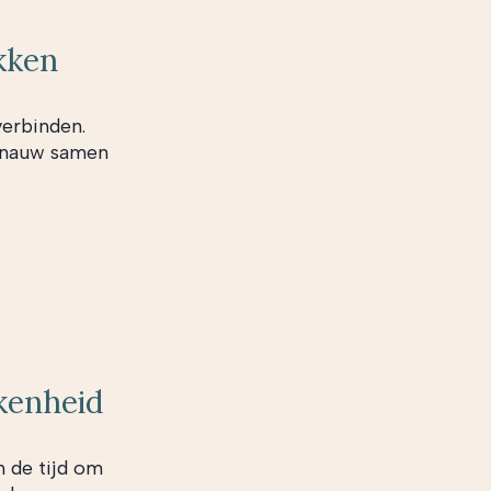
kken
verbinden.
n nauw samen
kenheid
n de tijd om