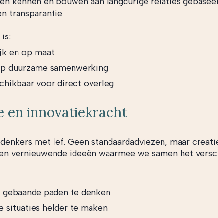
eren kennen en bouwen aan langdurige relaties gebasee
n transparantie
is:
jk en op maat
op duurzame samenwerking
schikbaar voor direct overleg
ie en innovatiekracht
je denkers met lef. Geen standaardadviezen, maar creati
 en vernieuwende ideeën waarmee we samen het versc
e gebaande paden te denken
 situaties helder te maken