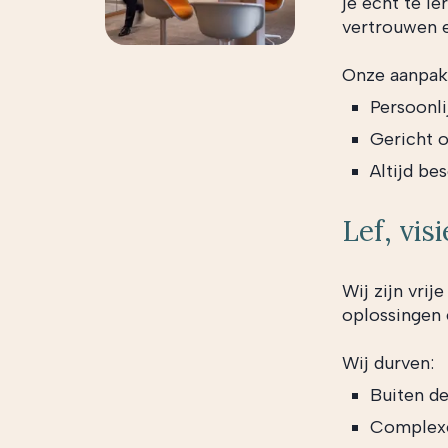
je écht te l
vertrouwen e
Onze aanpak 
Persoonli
Gericht 
Altijd be
Lef, vis
Wij zijn vri
oplossingen
Wij durven:
Buiten d
Complexe