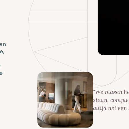
 en
e,
e
ke
"
We maken het 
staan, comple
altijd nét een