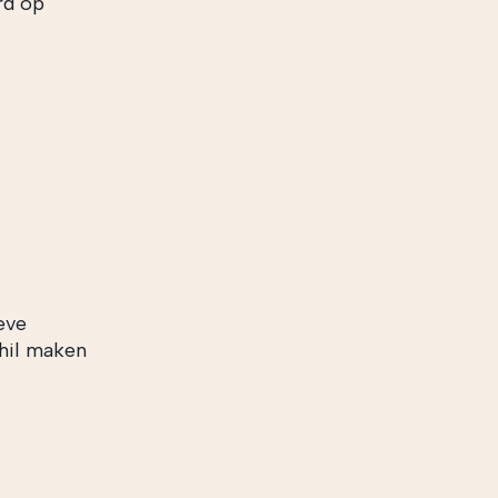
rd op
eve
hil maken