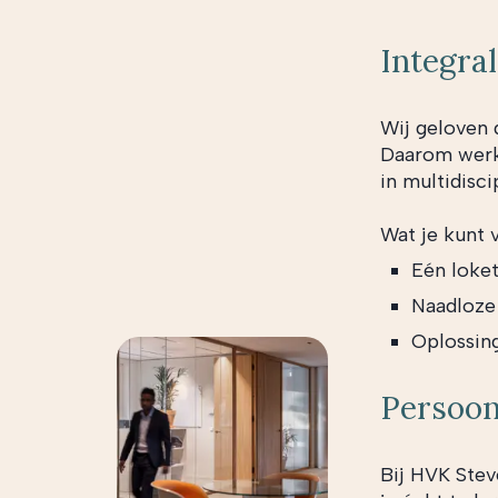
Integra
Wij geloven 
Daarom werke
in multidisci
Wat je kunt 
Eén loket
Naadloze
Oplossing
Persoon
Bij HVK Stev