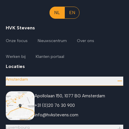
NL
EN
HVK Stevens
Onze focus
Nieuwscentrum
Over ons
Werken bij
Klanten portaal
Locaties
Amsterdam
Apollolaan 150, 1077 BG Amsterdam
+31 (0)20 76 30 900
info@hvkstevens.com
Luxembourg