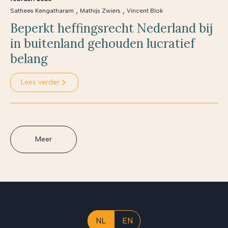
,
,
Sathees Kengatharam
Mathijs Zwiers
Vincent Blok
Beperkt heffingsrecht Nederland bij
in buitenland gehouden lucratief
belang
Lees verder
Meer
NL
EN