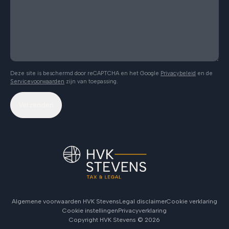
Deze site is beschermd door reCAPTCHA en het Google
Privacybeleid
en de
Servicevoorwaarden
zijn van toepassing.
Verzenden
Algemene voorwaarden HVK Stevens
Legal disclaimer
Cookie verklaring
Cookie instellingen
Privacyverklaring
Copyright HVK Stevens ©
2026