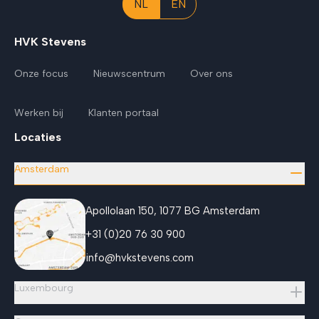
NL
EN
HVK Stevens
Onze focus
Nieuwscentrum
Over ons
Werken bij
Klanten portaal
Locaties
Amsterdam
Apollolaan 150, 1077 BG Amsterdam
+31 (0)20 76 30 900
info@hvkstevens.com
Luxembourg