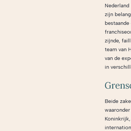
Nederland i
zijn belan
bestaande 
franchiseo
zijnde, fai
team van H
van de exp
in verschi
Grenso
Beide zake
waaronder 
Koninkrijk,
internatio