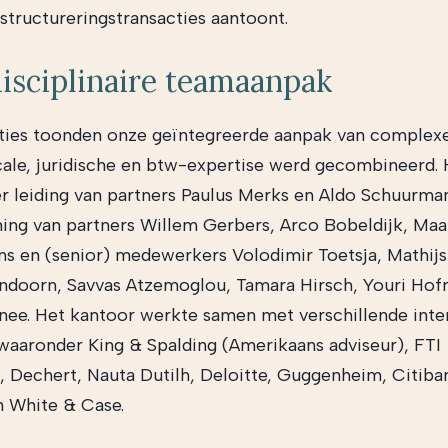
rstructureringstransacties aantoont.
isciplinaire teamaanpak
ties toonden onze geïntegreerde aanpak van complex
scale, juridische en btw-expertise werd gecombineerd.
r leiding van partners Paulus Merks en Aldo Schuurma
ing van partners Willem Gerbers, Arco Bobeldijk, Maa
ns en (senior) medewerkers Volodimir Toetsja, Mathijs
doorn, Savvas Atzemoglou, Tamara Hirsch, Youri Ho
ee. Het kantoor werkte samen met verschillende inte
 waaronder King & Spalding (Amerikaans adviseur), FTI
, Dechert, Nauta Dutilh, Deloitte, Guggenheim, Citiba
 White & Case.