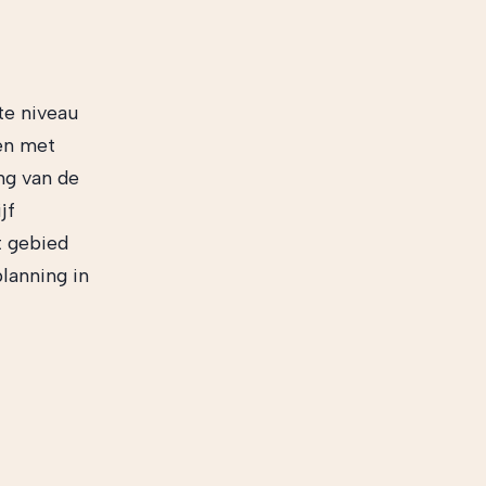
te niveau
en met
ng van de
jf
t gebied
planning in