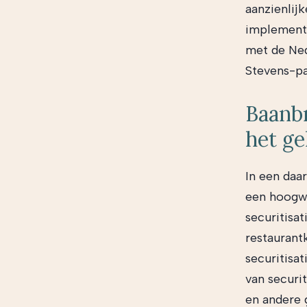
aanzienlij
implementa
met de Ned
Stevens-pa
Baanbr
het ge
In een daa
een hoogwa
securitisa
restaurant
securitisa
van securi
en andere g