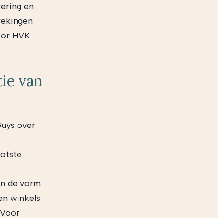
rering en
rekingen
door HVK
ie van
Guys over
ootste
in de vorm
en winkels
 Voor