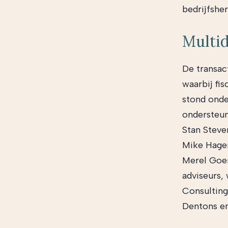
bedrijfshe
Multid
De transac
waarbij fi
stond onde
ondersteun
Stan Steve
Mike Hagen
Merel Goen
adviseurs,
Consulting
Dentons en