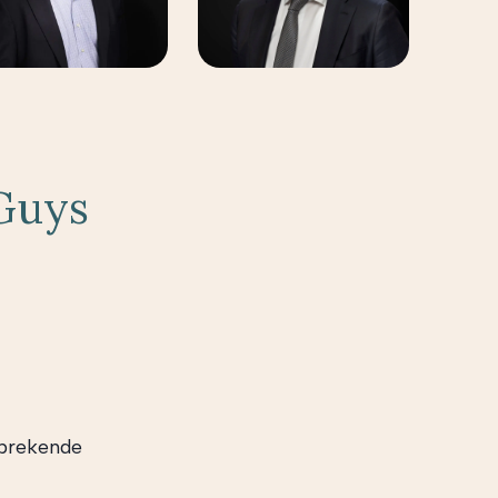
 Guys
nbrekende