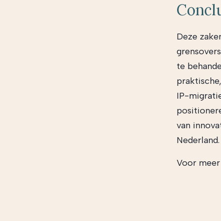
Concl
Deze zaken
grensovers
te behande
praktische
IP-migrati
positioner
van innovat
Nederland
Voor meer 