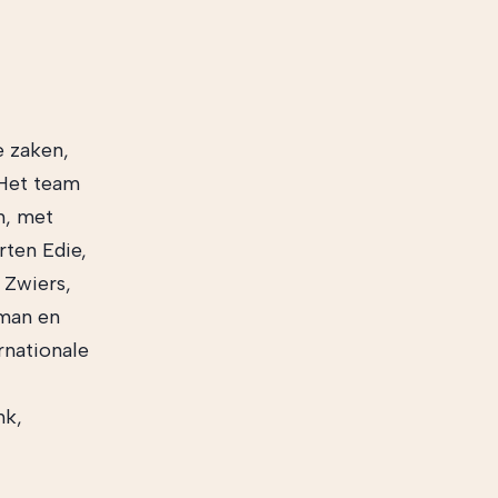
e zaken,
 Het team
n, met
rten Edie,
 Zwiers,
fman en
rnationale
nk,