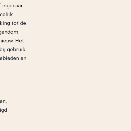
f eigenaar
melijk
ing tot de
eigendom
 nieuw. Het
bij gebruik
gebieden en
en,
igd