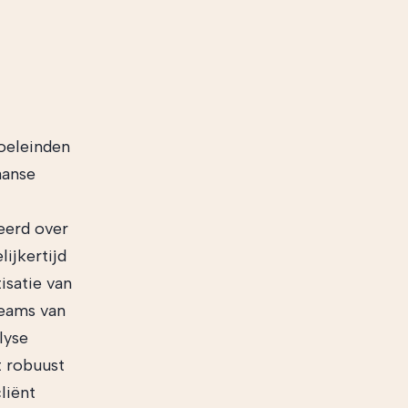
doeleinden
aanse
eerd over
ijkertijd
isatie van
teams van
lyse
t robuust
liënt