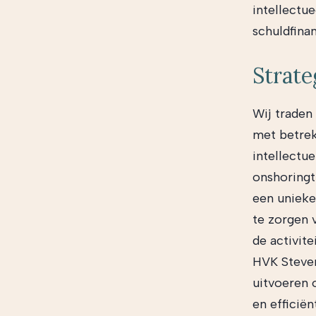
intellectu
schuldfina
Strate
Wij traden
met betrek
intellectu
onshoringt
een unieke
te zorgen 
de activit
HVK Steven
uitvoeren 
en efficië