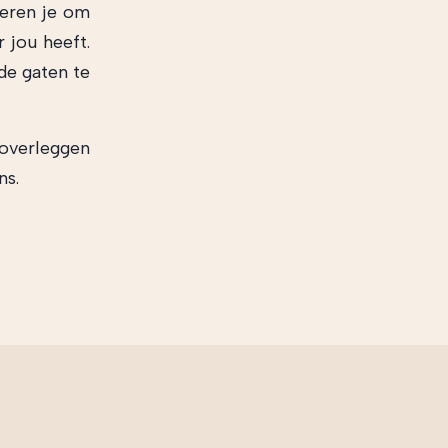
seren je om
 jou heeft.
de gaten te
 overleggen
ns.