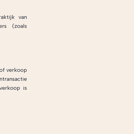
aktijk van
ers (zoals
 of verkoop
ransactie
 verkoop is