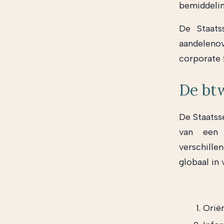
bemiddelin
De Staats
aandeleno
corporate 
De btw
De Staatss
van een 
verschille
globaal in 
Orië