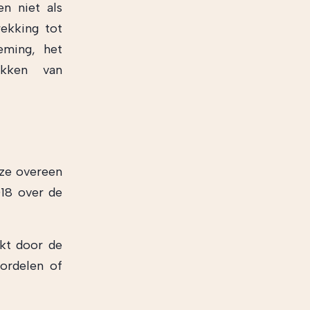
n niet als
ekking tot
eming, het
ekken van
eze overeen
018 over de
ikt door de
oordelen of