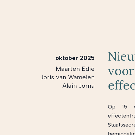
Nieu
oktober 2025
voor
Maarten Edie
Joris van Wamelen
effe
Alain Jorna
Op 15 ok
effecten
Staatssecr
bemiddelin