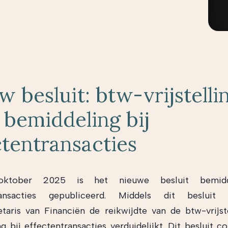
w besluit: btw-vrijstelli
 bemiddeling bij
ctentransacties
tober 2025 is het nieuwe besluit bemidd
transacties gepubliceerd. Middels dit besluit
etaris van Financiën de reikwijdte van de btw-vrijst
g bij effectentransacties verduidelijkt. Dit besluit co