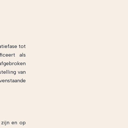
atiefase tot
iceert als
 afgebroken
telling van
ovenstaande
 zijn en op