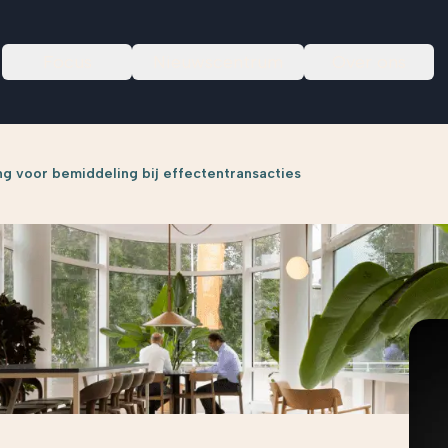
Focus
Nieuwscentrum
Over ons
ing voor bemiddeling bij effectentransacties