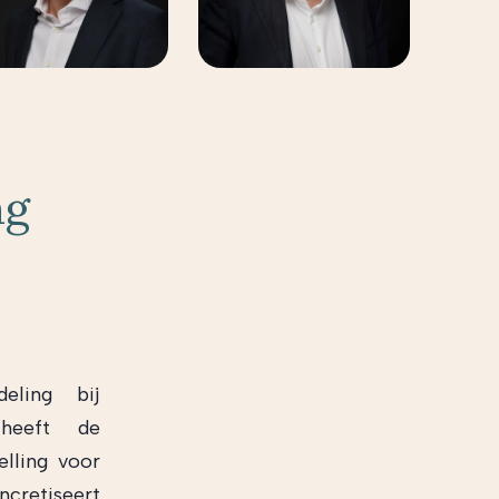
ng
eling bij
 heeft de
elling voor
ncretiseert