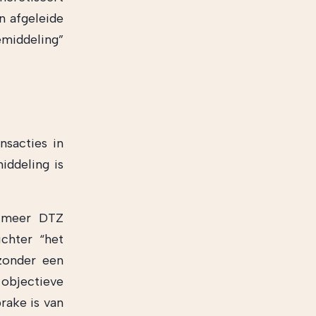
en afgeleide
emiddeling”
nsacties in
iddeling is
r meer DTZ
ichter “het
zonder een
 objectieve
rake is van