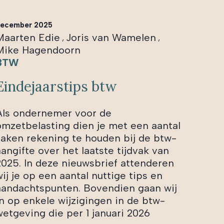
ecember 2025
Maarten Edie
Joris van Wamelen
,
,
Mike Hagendoorn
BTW
Eindejaarstips btw
Als ondernemer voor de
omzetbelasting dien je met een aantal
zaken rekening te houden bij de btw-
aangifte over het laatste tijdvak van
2025. In deze nieuwsbrief attenderen
ij je op een aantal nuttige tips en
aandachtspunten. Bovendien gaan wij
in op enkele wijzigingen in de btw-
wetgeving die per 1 januari 2026