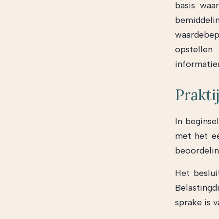
basis waa
bemiddeli
waardebep
opstelle
informati
Prakti
In beginse
met het ee
beoordelin
Het beslui
Belastingd
sprake is 