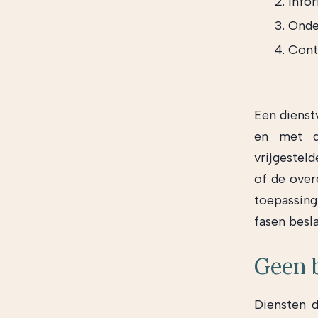
Info
Onde
Contr
Een dienstv
en met de
vrijgestel
of de over
toepassing
fasen besl
Geen 
Diensten d