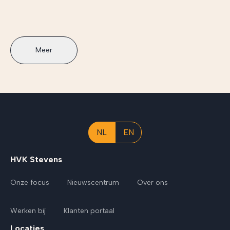
Meer
NL
EN
HVK Stevens
Onze focus
Nieuwscentrum
Over ons
Werken bij
Klanten portaal
Locaties