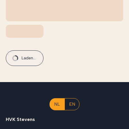
Laden...
NL
EN
HVK Stevens