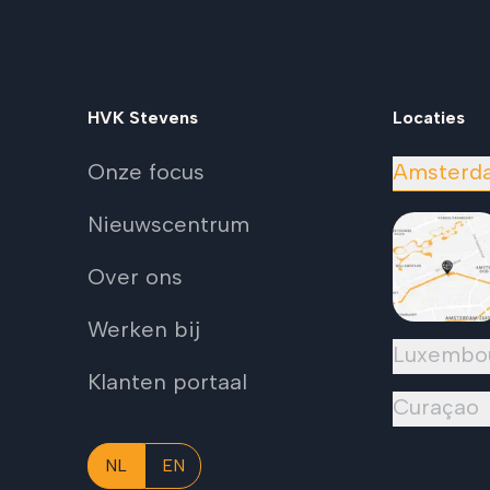
HVK Stevens
Locaties
Onze focus
Amsterd
Nieuwscentrum
Over ons
Werken bij
Luxembo
Klanten portaal
Curaçao
NL
EN