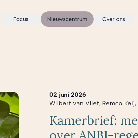
Focus
Nieuwscentrum
Over ons
02 juni 2026
Wilbert van Vliet
,
Remco Keij
,
Kamerbrief: me
over ANBI-rege