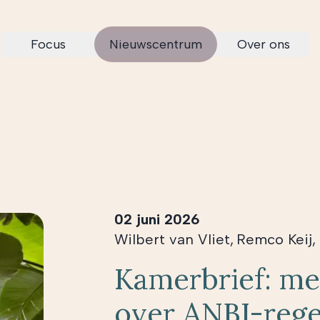
Focus
Nieuwscentrum
Over ons
02 juni 2026
Wilbert van Vliet
,
Remco Keij
,
Kamerbrief: me
over ANBI-rege