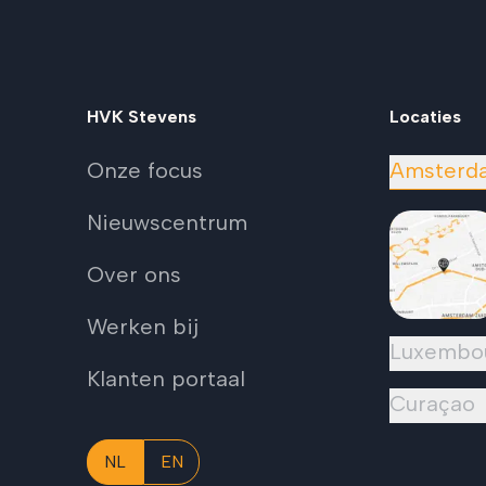
HVK Stevens
Locaties
Onze focus
Amsterd
Nieuwscentrum
Over ons
Werken bij
Luxembo
Klanten portaal
Curaçao
NL
EN