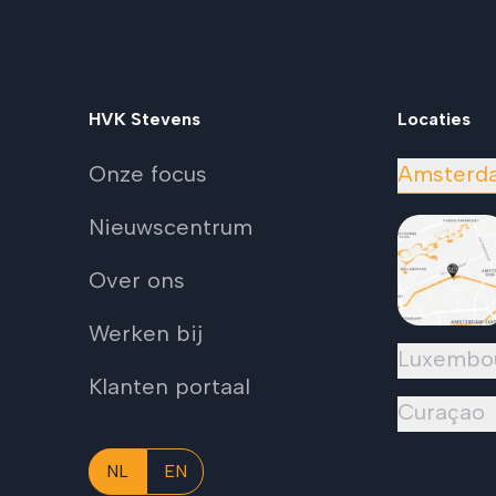
HVK Stevens
Locaties
Onze focus
Amsterd
Nieuwscentrum
Over ons
Werken bij
Luxembo
Klanten portaal
Curaçao
NL
EN