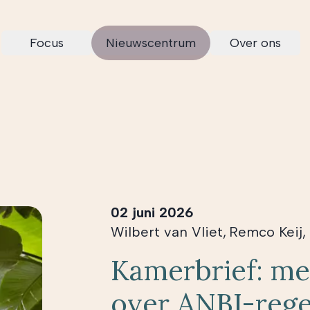
Focus
Nieuwscentrum
Over ons
02 juni 2026
Wilbert van Vliet
,
Remco Keij
,
Kamerbrief: me
over ANBI-rege