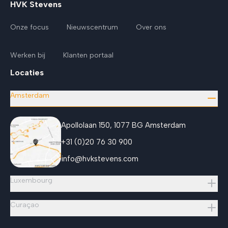
HVK Stevens
Onze focus
Nieuwscentrum
Over ons
Werken bij
Klanten portaal
Locaties
Amsterdam
Apollolaan 150, 1077 BG Amsterdam
+31 (0)20 76 30 900
info@hvkstevens.com
Luxembourg
Curaçao