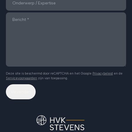
Deze site is beschermd door reCAPTCHA en het Google
Privacybeleid
en de
Servicevoorwaarden
zijn van toepassing.
Verzenden