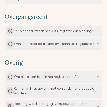
indien de betrokkene onder bewind is geplaatst
omdat hij of zij niet meer in staat is diens
vermogensrechtelijke belangen te behartigen;
Overgangsrecht
indien de betrokkene in het buitenland
handelingsonbekwaam is verklaard.
Per wanneer treedt het UBO-register 2 in werking?
Wanneer moet de trustee overgaan tot registratie?
Overig
Wat als er een fout in het register staat?
Kunnen mijn gegevens met een ander land gedeeld
worden?
Hoe lang worden de gegevens bewaard na het