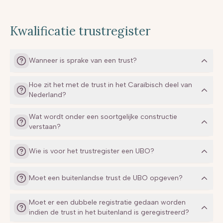
Kwalificatie trustregister
Wanneer is sprake van een trust?
Hoe zit het met de trust in het Caraïbisch deel van
Nederland?
Wat wordt onder een soortgelijke constructie
verstaan?
“settlor“
“trustee“
Wie is voor het trustregister een UBO?
“beneficiairies“
Als uiteindelijk belanghebbende voor het Trustregister
Moet een buitenlandse trust de UBO opgeven?
kwalificeert de natuurlijke persoon die als oprichter, trustee
of protector optreedt
de trustee
Moet er een dubbele registratie gedaan worden
indien de trust in het buitenland is geregistreerd?
in Nederland woonachtig of gevestigd is;