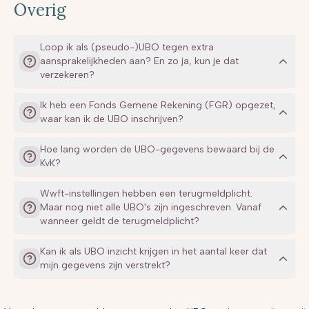
Overig
Loop ik als (pseudo-)UBO tegen extra
aansprakelijkheden aan? En zo ja, kun je dat
verzekeren?
Ik heb een Fonds Gemene Rekening (FGR) opgezet,
waar kan ik de UBO inschrijven?
Hoe lang worden de UBO-gegevens bewaard bij de
UBO register voor Trusts en soortgelijke constructies
KvK?
Wwft-instellingen hebben een terugmeldplicht.
Maar nog niet alle UBO's zijn ingeschreven. Vanaf
wanneer geldt de terugmeldplicht?
Kan ik als UBO inzicht krijgen in het aantal keer dat
mijn gegevens zijn verstrekt?