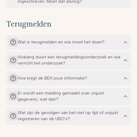
ingeschreven. Moet dat alsnog?
Terugmelden
Feitelijke zeggenschap
Wat is terugmelden en wie moet het doen?
Hoelang duurt een terugmeldingsonderzoek en wie
verricht het onderzoek?
Hoe krijgt de BEH jouw informatie?
Er wordt een melding gemaakt over onjuist
gegevens, wat dan?
Wat zijn de gevolgen van het niet op tijd of onjuist
registreren van de UBO's?