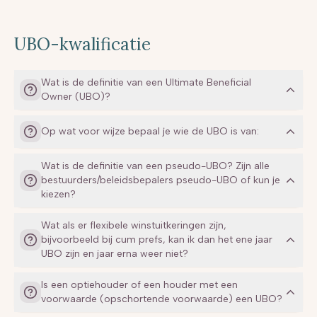
UBO-kwalificatie
Wat is de definitie van een Ultimate Beneficial
Owner (UBO)?
Op wat voor wijze bepaal je wie de UBO is van:
een BV
Wat is de definitie van een pseudo-UBO? Zijn alle
een STAK
bestuurders/beleidsbepalers pseudo-UBO of kun je
een CV. Wat als er geen CV contract is?
kiezen?
Wat als er flexibele winstuitkeringen zijn,
bijvoorbeeld bij cum prefs, kan ik dan het ene jaar
UBO zijn en jaar erna weer niet?
Is een optiehouder of een houder met een
voorwaarde (opschortende voorwaarde) een UBO?