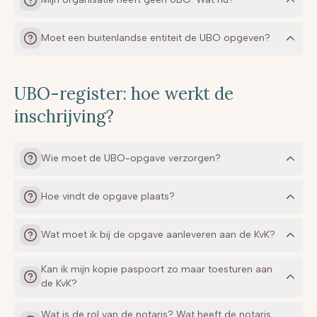
zonder onderneming, en publiekrechtelijke
van de stemmen bij besluitvorming tot wijziging van
rechtspersonen en overige privaatrechtelijke
de vennootschapsovereenkomst of ter zake van de
rechtspersonen (hofjes, gilden, fundaties,
uitvoering van die overeenkomst anders dan door
Moet een buitenlandse entiteit de UBO opgeven?
boermarkten).
daden van beheer, voor zover in die overeenkomst
Verder moet er altijd een UBO of pseudo-UBO
besluitvorming bij meerderheid van stemmen is
worden geregistreerd. Ook als er van een
voorgeschreven; of
afschermingsmogelijkheid gebruik gemaakt kan
UBO-register: hoe werkt de
feitelijke zeggenschap.
worden.
inschrijving?
Wie moet de UBO-opgave verzorgen?
Hoe vindt de opgave plaats?
Wat moet ik bij de opgave aanleveren aan de KvK?
Kan ik mijn kopie paspoort zo maar toesturen aan
Kopie paspoort UBO.
de KvK?
Document(en) waaruit het belang van de UBO blijkt.
Open normen
Dat soort documenten kunnen zijn: uittreksel uit het
Wat is de rol van de notaris? Wat heeft de notaris