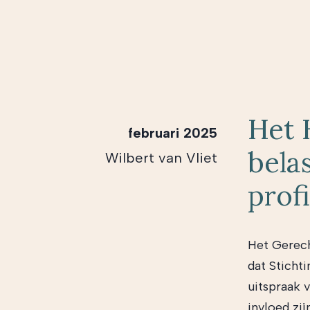
Het 
februari 2025
bela
Wilbert van Vliet
prof
Het Gerec
dat Sticht
uitspraak 
invloed zi