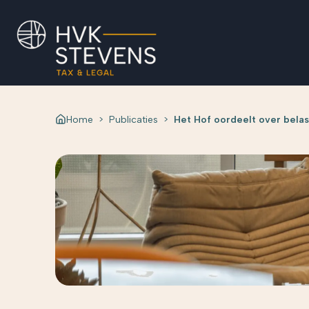
Home
>
Publicaties
>
Het Hof oordeelt over belas