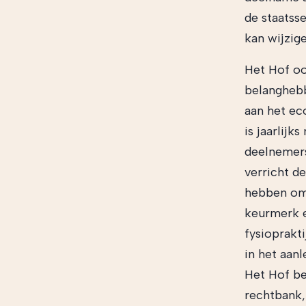
de staatss
kan wijzige
Het Hof oo
belanghebb
aan het e
is jaarlij
deelnemers
verricht de
hebben om 
keurmerk e
fysioprakt
in het aan
Het Hof be
rechtbank,