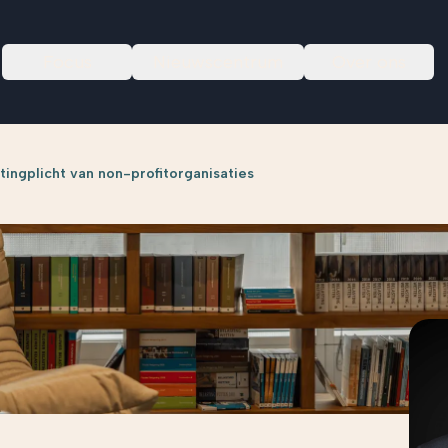
Focus
Nieuwscentrum
Over ons
tingplicht van non-profitorganisaties