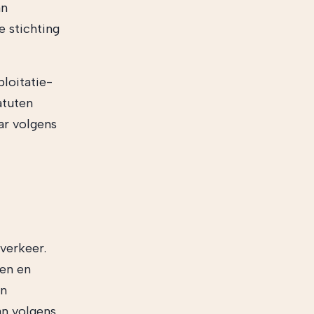
an
 stichting
loitatie-
atuten
ar volgens
verkeer.
ten en
an
an volgens