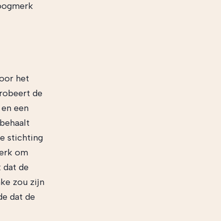
toogmerk
voor het
probeert de
 en een
 behaalt
e stichting
merk om
 dat de
ke zou zijn
de dat de