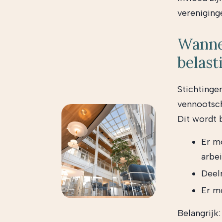
vereniging
Wannee
belast
Stichtingen
vennootsch
Dit wordt 
Er m
arbei
Deel
Er m
Belangrijk