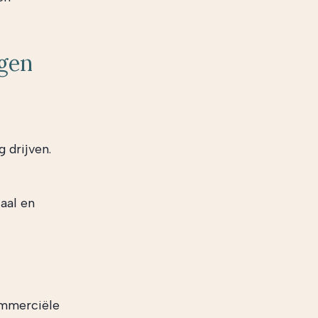
ngen
 drijven.
aal en
ommerciële