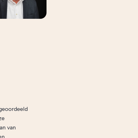
geoordeeld
ze
kan van
en