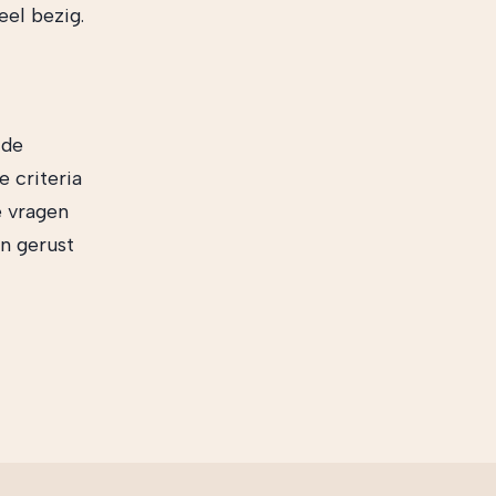
eel bezig.
 de
e criteria
e vragen
n gerust