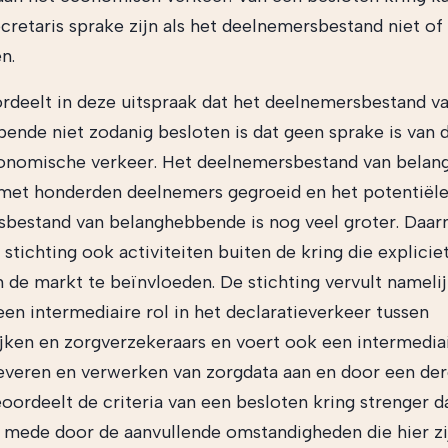
ecretaris sprake zijn als het deelnemersbestand niet of
n.
rdeelt in deze uitspraak dat het deelnemersbestand v
ende niet zodanig besloten is dat geen sprake is van
conomische verkeer. Het deelnemersbestand van bela
ks met honderden deelnemers gegroeid en het potentiël
bestand van belanghebbende is nog veel groter. Daar
 stichting ook activiteiten buiten de kring die expliciet
de markt te beïnvloeden. De stichting vervult nameli
en intermediaire rol in het declaratieverkeer tussen
ijken en zorgverzekeraars en voert ook een intermediai
leveren en verwerken van zorgdata aan en door een derd
oordeelt de criteria van een besloten kring strenger d
 mede door de aanvullende omstandigheden die hier zi