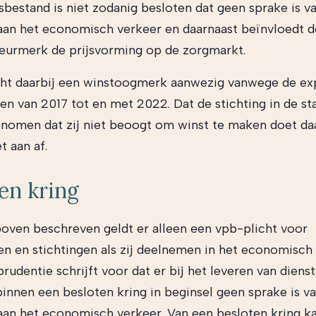
bestand is niet zodanig besloten dat geen sprake is v
an het economisch verkeer en daarnaast beïnvloedt de
eurmerk de prijsvorming op de zorgmarkt.
ht daarbij een winstoogmerk aanwezig vanwege de exp
en van 2017 tot en met 2022. Dat de stichting in de st
nomen dat zij niet beoogt om winst te maken doet da
t aan af.
en kring
boven beschreven geldt er alleen een vpb-plicht voor
en en stichtingen als zij deelnemen in het economisch 
prudentie schrijft voor dat er bij het leveren van diens
innen een besloten kring in beginsel geen sprake is v
an het economisch verkeer. Van een besloten kring k