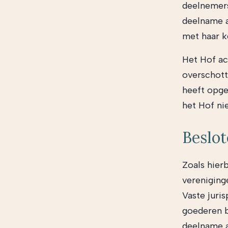
deelnemers
deelname a
met haar k
Het Hof ac
overschott
heeft opge
het Hof nie
Beslot
Zoals hier
vereniging
Vaste juris
goederen b
deelname a