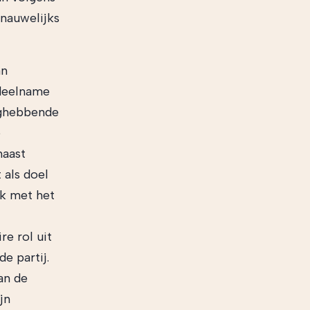
 nauwelijks
an
 deelname
nghebbende
e
naast
 als doel
jk met het
re rol uit
e partij.
an de
jn