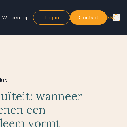
Werken bij
Log in
Contact
EN
Nus
uïteit: wanneer
enen een
obleem vormt