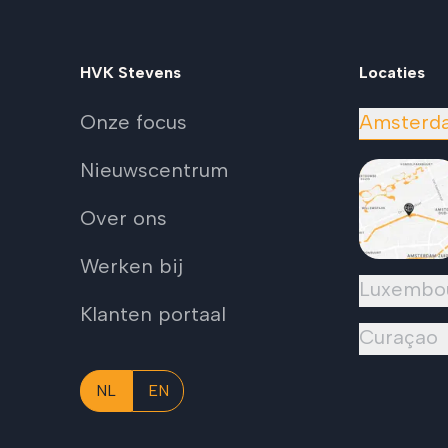
HVK Stevens
Locaties
Onze focus
Amsterd
Nieuwscentrum
Over ons
Werken bij
Luxembo
Klanten portaal
Curaçao
NL
EN