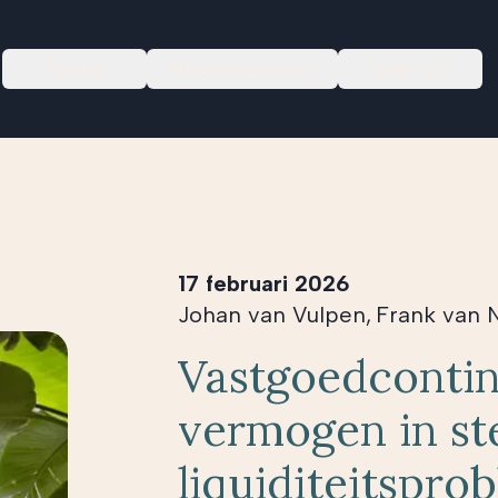
Focus
Nieuwscentrum
Over ons
17 februari 2026
Johan van Vulpen
,
Frank van 
Vastgoedcontin
vermogen in st
liquiditeitspr