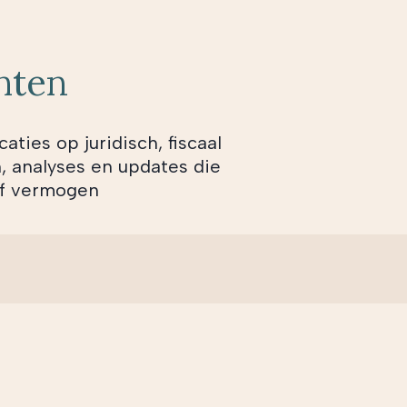
chten
aties op juridisch, fiscaal
n, analyses en updates die
of vermogen