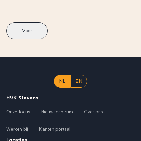
Meer
NL
EN
HVK Stevens
Onze focus
Nieuwscentrum
Over ons
Werken bij
Klanten portaal
Locaties