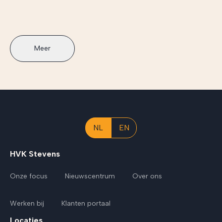
Meer
NL
EN
HVK Stevens
Onze focus
Nieuwscentrum
Over ons
Werken bij
Klanten portaal
Locaties