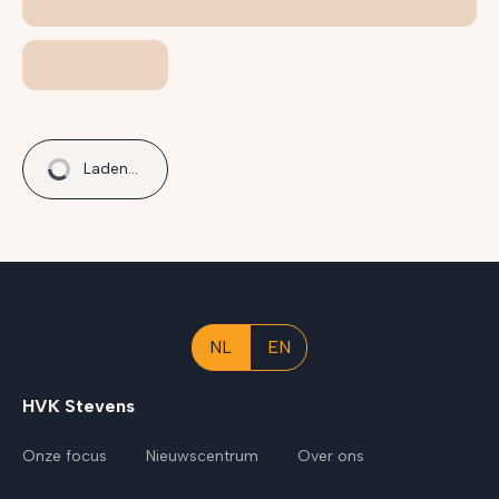
Laden...
NL
EN
HVK Stevens
Onze focus
Nieuwscentrum
Over ons