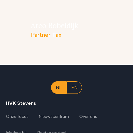
Arco Bobeldijk
Partner Tax
NL
EN
HVK Stevens
Onze focus
Nieuwscentrum
Over ons
Werken bij
Klanten portaal