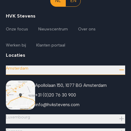
NL
EN
HVK Stevens
Onze focus
Nieuwscentrum
Over ons
Werken bij
Klanten portaal
Locaties
Amsterdam
Apollolaan 150, 1077 BG Amsterdam
+31 (0)20 76 30 900
info@hvkstevens.com
Luxembourg