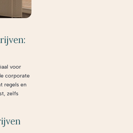
ijven:
iaal voor
de corporate
t regels en
t, zelfs
ijven