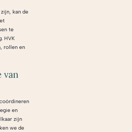
zijn, kan de
et
sen te
g. HVK
 rollen en
e van
 coördineren
regie en
lkaar zijn
rken we de