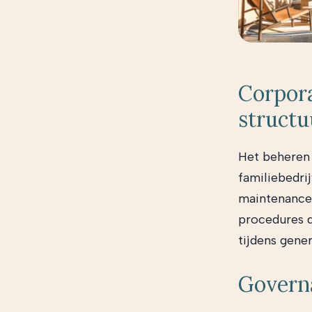
Corpora
structu
Het beheren 
familiebedri
maintenance 
procedures du
tijdens gener
Governa