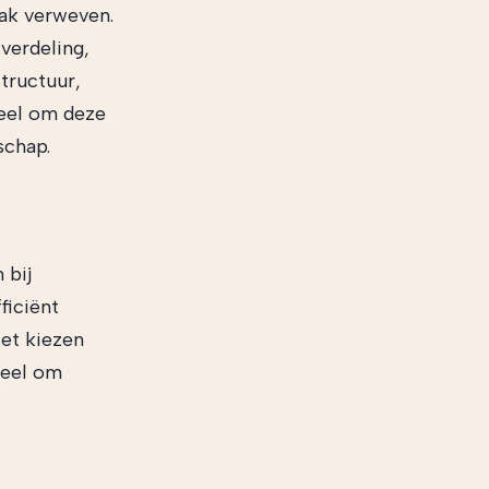
ak verweven.
verdeling,
tructuur,
ieel om deze
schap.
 bij
ficiënt
Het kiezen
ieel om