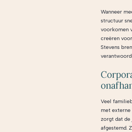
Wanneer meer
structuur sn
voorkomen va
creëren voo
Stevens bren
verantwoorde
Corpor
onafhan
Veel familie
met externe 
zorgt dat de
afgestemd. Z