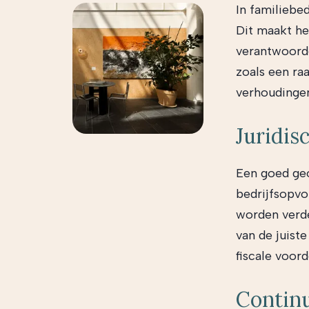
In familiebe
Dit maakt he
verantwoorde
zoals een ra
verhoudingen
Juridis
Een goed geo
bedrijfsopvo
worden verdee
van de juist
fiscale voord
Continu