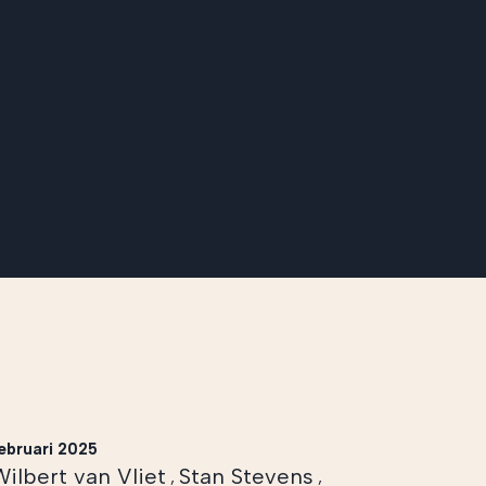
ebruari 2025
Wilbert van Vliet
Stan Stevens
,
,