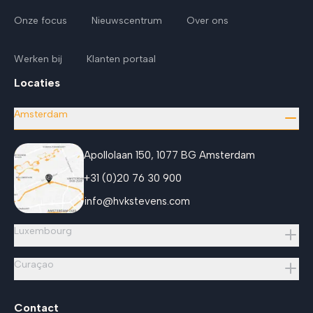
Onze focus
Nieuwscentrum
Over ons
Werken bij
Klanten portaal
Locaties
Amsterdam
Apollolaan 150, 1077 BG Amsterdam
+31 (0)20 76 30 900
info@hvkstevens.com
Luxembourg
Curaçao
Contact