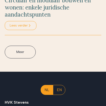
Circulair en modulair bouwen en
wonen: enkele juridische
aandachtspunten
Lees verder
Meer
NL
EN
HVK Stevens