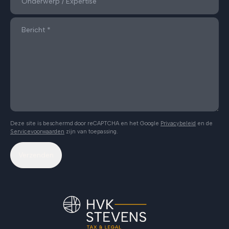
Deze site is beschermd door reCAPTCHA en het Google
Privacybeleid
en de
Servicevoorwaarden
zijn van toepassing.
Verzenden