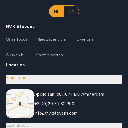
NL
EN
HVK Stevens
Onze focus
Nieuwscentrum
Over ons
Werken bij
Klanten portaal
Locaties
Amsterdam
Apollolaan 150, 1077 BG Amsterdam
+31 (0)20 76 30 900
info@hvkstevens.com
Luxembourg