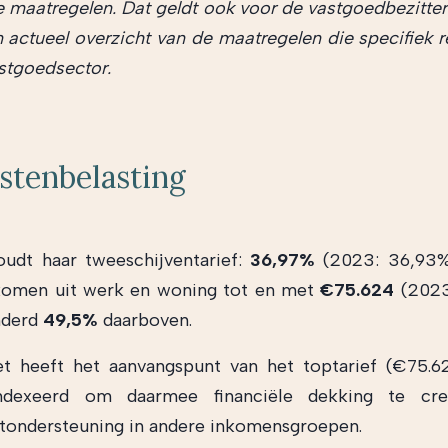
e maatregelen. Dat geldt ook voor de vastgoedbezitter
n actueel overzicht van de maatregelen die specifiek re
stgoedsector.
stenbelasting
udt haar tweeschijventarief:
36,97%
(2023: 36,93%
nkomen uit werk en woning tot en met
€75.624
(2023
nderd
49,5%
daarboven.
et heeft het aanvangspunt van het toptarief (€75.6
ndexeerd om daarmee financiële dekking te cr
tondersteuning in andere inkomensgroepen.