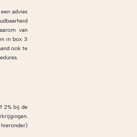
 een advies
oudbaarheid
daarom van
en in box 3
aand ook te
edures.
f 2% bij de
rijgingen.
 hieronder)