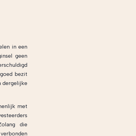
elen in een
ginsel geen
erschuldigd
goed bezit
 dergelijke
enlijk met
vesteerders
Zolang die
s verbonden