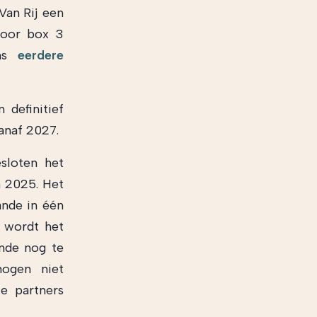
Van Rij een
voor box 3
ons
eerdere
definitief
anaf 2027.
sloten het
n 2025. Het
ande in één
 wordt het
ande nog te
mogen niet
le partners