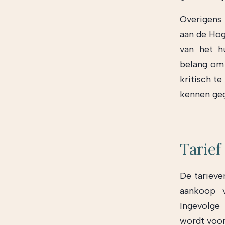
Overigens 
aan de Hog
van het h
belang om 
kritisch t
kennen ge
Tarief
De tarieve
aankoop v
Ingevolge 
wordt voor