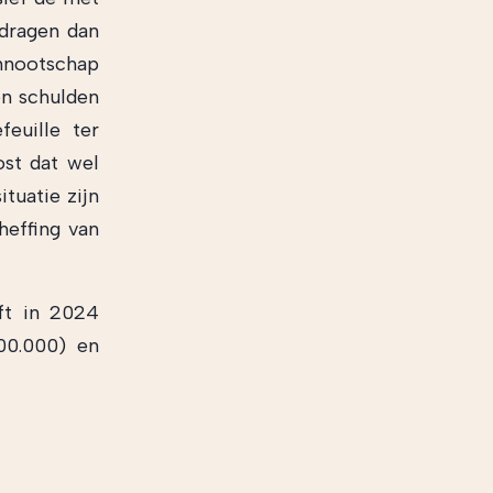
dragen dan
ennootschap
en schulden
euille ter
ost dat wel
ituatie zijn
heffing van
jft in 2024
00.000) en