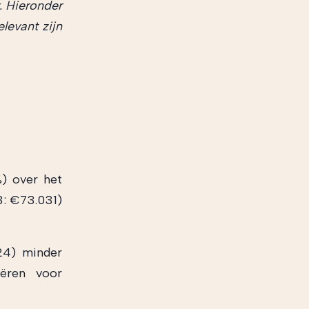
. Hieronder
levant zijn
) over het
: €73.031)
24) minder
eëren voor