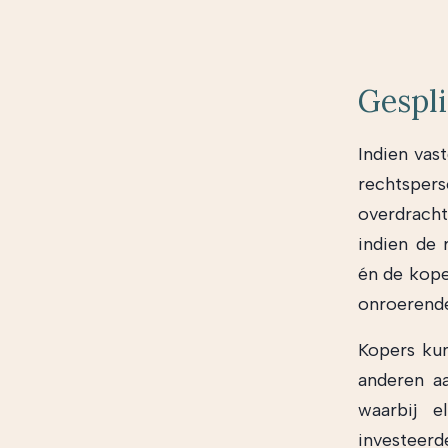
Gespli
Indien vas
rechtspers
overdracht
indien de
én de kope
onroerend
Kopers ku
anderen aa
waarbij e
investeerd