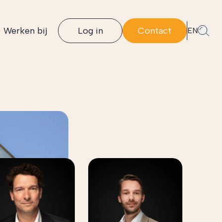
Werken bij
Log in
Contact
EN