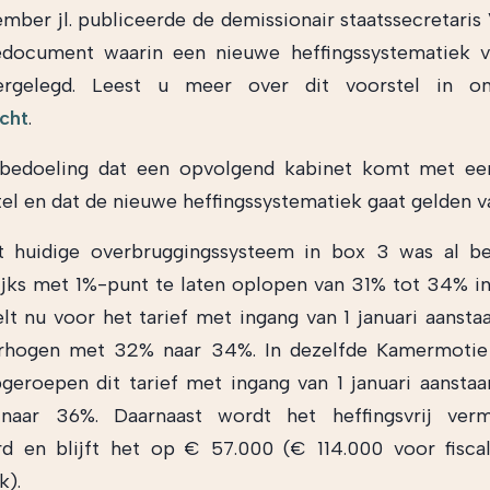
mber jl. publiceerde de demissionair staatssecretaris 
iedocument waarin een nieuwe heffingssystematiek 
ergelegd. Leest u meer over dit voorstel in 
cht
.
 bedoeling dat een opvolgend kabinet komt met een 
el en dat de nieuwe heffingssystematiek gaat gelden v
t huidige overbruggingssysteem in box 3 was al be
rlijks met 1%-punt te laten oplopen van 31% tot 34% i
elt nu voor het tarief met ingang van 1 januari aansta
erhogen met 32% naar 34%. In dezelfde Kamermotie
geroepen dit tarief met ingang van 1 januari aansta
naar 36%. Daarnaast wordt het heffingsvrij ver
d en blijft het op € 57.000 (€ 114.000 voor fisca
k).