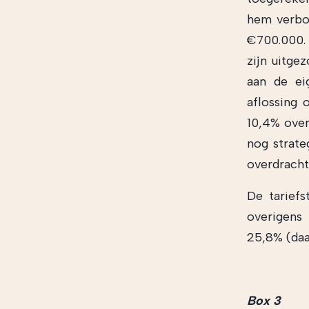
hem verbo
€700.000. 
zijn uitge
aan de ei
aflossing 
10,4% overd
nog strate
overdracht
De tarief
overigens
25,8% (daa
Box
3