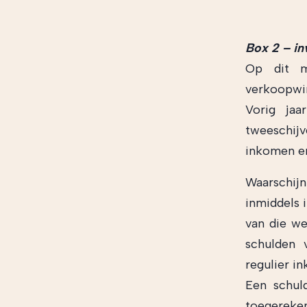
Box 2 – in
Op dit m
verkoopwi
Vorig ja
tweeschijv
inkomen 
Waarschij
inmiddels 
van die w
schulden 
regulier i
Een schul
toegereken