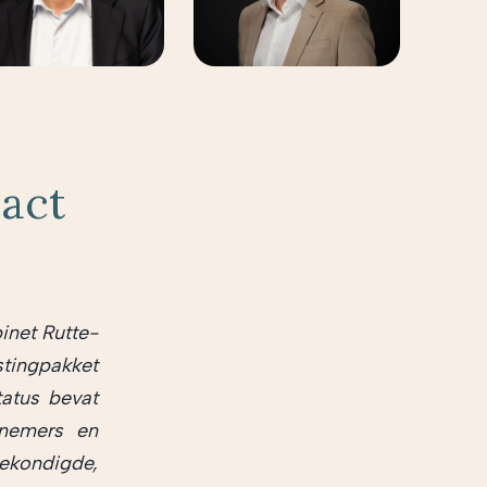
pact
inet Rutte-
tingpakket
atus bevat
rnemers en
gekondigde,