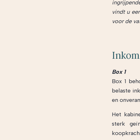
ingrijpend
vindt u ee
voor de va
Inkom
Box 1
Box 1 beho
belaste i
en onvera
Het kabin
sterk geï
koopkrach