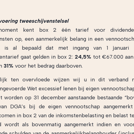
voering tweeschijvenstelsel
oment kent box 2 één tarief voor dividende
nsten op, een aanmerkelijk belang in een vennootsc
ar is al bepaald dat met ingang van 1 januari
entarief gaat gelden in box 2:
24,5%
tot €67.000 aan
en
31%
voor het bedrag daarboven.
nlijk ten overvloede wijzen wij u in dit verband
ingevoerde Wet excessief lenen bij eigen vennootscha
et worden op 31 december aanstaande bestaande “bo
van DGA’s bij de eigen vennootschap aangemerkt a
nkomen in box 2 van de inkomstenbelasting en belast t
d wordt als bovenmatig aangemerkt indien en voo
de schulden van de aanmerkelijkbelanghouder (inclu