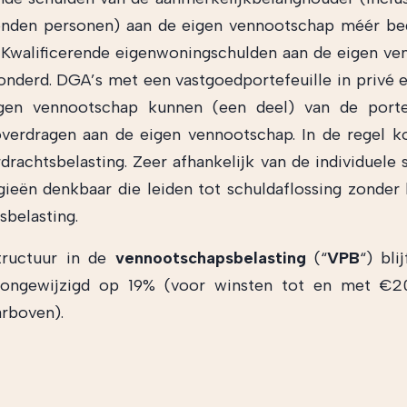
nden personen) aan de eigen vennootschap méér be
Kwalificerende eigenwoningschulden aan de eigen v
zonderd. DGA’s met een vastgoedportefeuille in privé 
gen vennootschap kunnen (een deel) van de portef
overdragen aan de eigen vennootschap. In de regel k
rachtsbelasting. Zeer afhankelijk van de individuele s
gieën denkbaar die leiden tot schuldaflossing zonder 
sbelasting.
structuur in de
vennootschapsbelasting
(“
VPB
“) bli
 ongewijzigd op 19% (voor winsten tot en met €2
rboven).