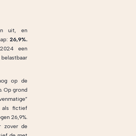
n uit, en
hap:
26,9%.
 2024 een
 belastbaar
 nog op de
p. Op grond
venmatige”
ls fictief
egen 26,9%.
r zover de
sief de met