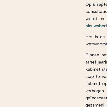
Op 8 septe
consultat
wordt ne
nieuwsberi
Het is de
wetsvoorst
Binnen he
tarief jaa
kabinet st
stap te v
kabinet op
verhogen 
geïndexeer
gezamenlij