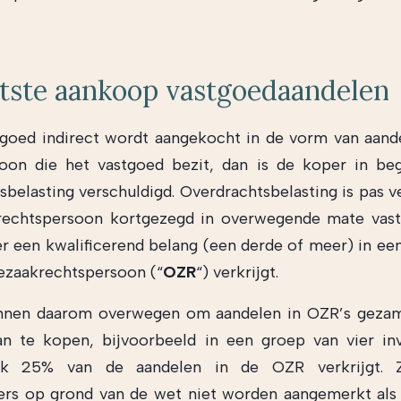
tste aankoop vastgoedaandelen
tgoed indirect wordt aangekocht in de vorm van aand
oon die het vastgoed bezit, dan is de koper in be
sbelasting verschuldigd. Overdrachtsbelasting is pas v
 rechtspersoon kortgezegd in overwegende mate vast
r een kwalificerend belang (een derde of meer) in een
ezaakrechtspersoon (“
OZR
“) verkrijgt.
nnen daarom overwegen om aandelen in OZR’s gezam
n te kopen, bijvoorbeeld in een groep van vier in
lk 25% van de aandelen in de OZR verkrijgt. 
ers op grond van de wet niet worden aangemerkt al