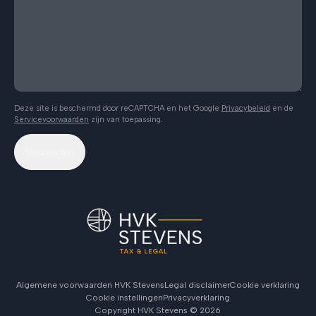
Deze site is beschermd door reCAPTCHA en het Google
Privacybeleid
en de
Servicevoorwaarden
zijn van toepassing.
Verzenden
Algemene voorwaarden HVK Stevens
Legal disclaimer
Cookie verklaring
Cookie instellingen
Privacyverklaring
Copyright HVK Stevens ©
2026