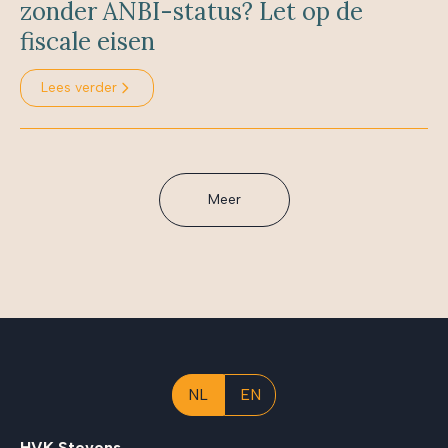
zonder ANBI-status? Let op de
fiscale eisen
Lees verder
Meer
NL
EN
HVK Stevens