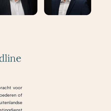
dline
bracht voor
goederen of
itenlandse
tingdienst