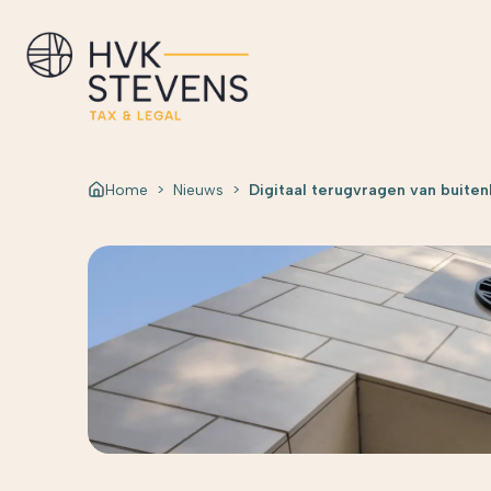
Home
>
Nieuws
>
Digitaal terugvragen van buite