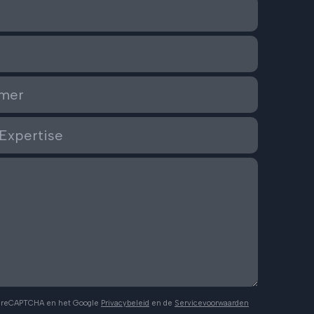
r reCAPTCHA en het Google
Privacybeleid
en de
Servicevoorwaarden