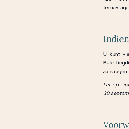
terugvrage
Indie
U kunt vi
Belastingd
aanvragen.
Let op: vr
30 septem
Voorw