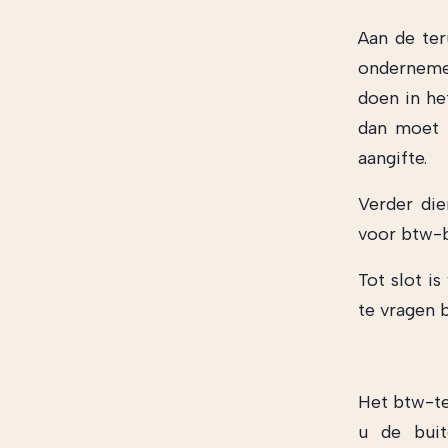
Aan de ter
ondernemer
doen in he
dan moet u
aangifte.
Verder di
voor btw-b
Tot slot i
te vragen 
Het btw-te
u de buit