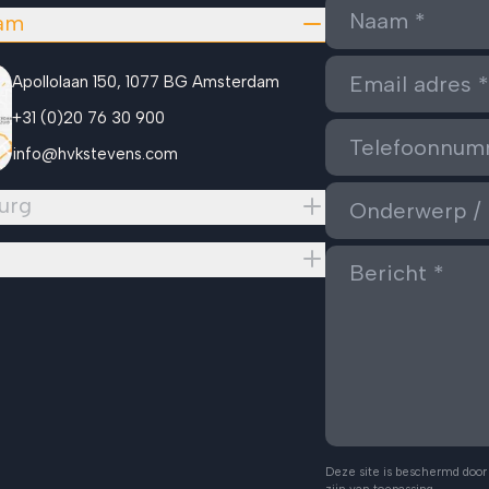
am
Apollolaan 150, 1077 BG Amsterdam
+31 (0)20 76 30 900
info@hvkstevens.com
urg
Deze site is beschermd doo