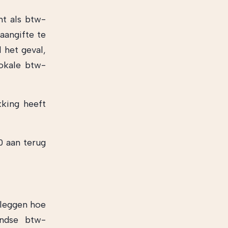
nt als btw-
aangifte te
 het geval,
lokale btw-
king heeft
0 aan terug
rleggen hoe
andse btw-