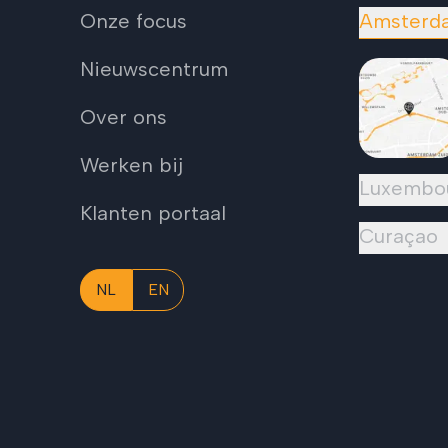
Onze focus
Amsterd
Nieuwscentrum
Over ons
Werken bij
Luxembo
Klanten portaal
Curaçao
NL
EN