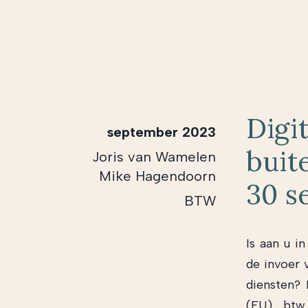
Digi
september 2023
buit
Joris van Wamelen
Mike Hagendoorn
30 s
BTW
Is aan u i
de invoer 
diensten?
(EU) btw 