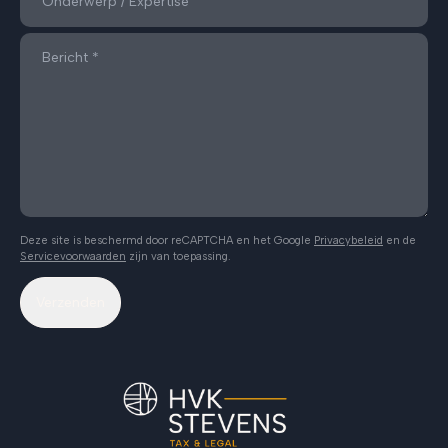
Deze site is beschermd door reCAPTCHA en het Google
Privacybeleid
en de
Servicevoorwaarden
zijn van toepassing.
Verzenden