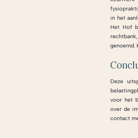
fysioprakt
in het aan
Het Hof b
rechtbank
genoemd. K
Concl
Deze uits
belastingp
voor het b
over de im
contact me