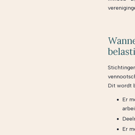
vereniging
Wannee
belast
Stichting
vennootsch
Dit wordt 
Er m
arbei
Deel
Er m