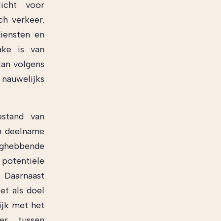
icht voor
ch verkeer.
diensten en
ake is van
kan volgens
 nauwelijks
estand van
an deelname
nghebbende
potentiële
 Daarnaast
iet als doel
ijk met het
er tussen