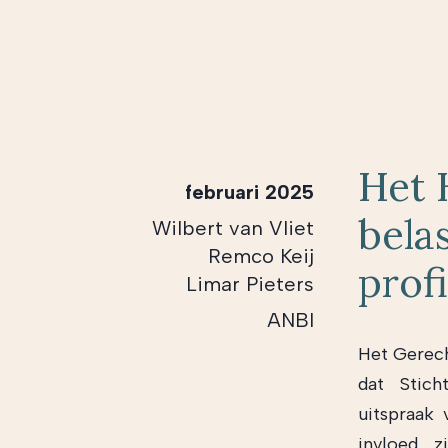
Het 
februari 2025
bela
Wilbert van Vliet
Remco Keij
prof
Limar Pieters
ANBI
Het Gerec
dat Stich
uitspraak 
invloed z