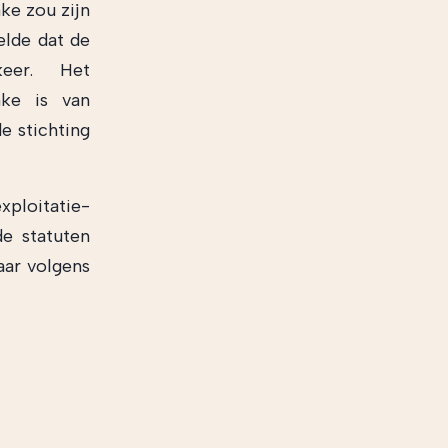
ke zou zijn
elde dat de
eer. Het
ake is van
e stichting
xploitatie-
de statuten
aar volgens