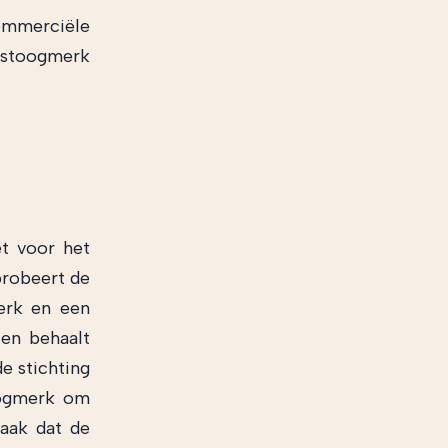
commerciële
instoogmerk
et voor het
probeert de
erk en een
 en behaalt
e stichting
oogmerk om
raak dat de