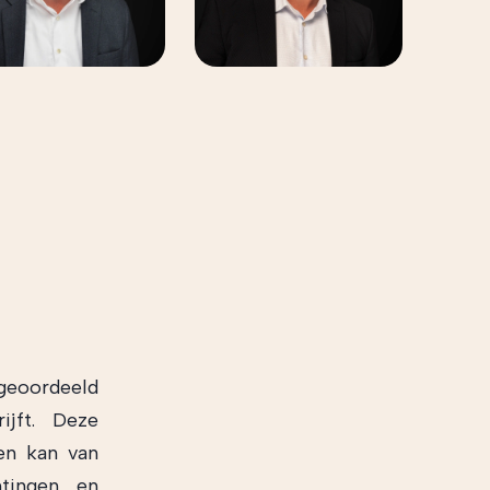
geoordeeld
ijft. Deze
 en kan van
htingen en