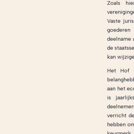
Zoals hi
vereniging
Vaste juri
goederen 
deelname a
de staatss
kan wijzige
Het Hof o
belanghebb
aan het e
is jaarli
deelnemer
verricht de
hebben om 
keurmerk