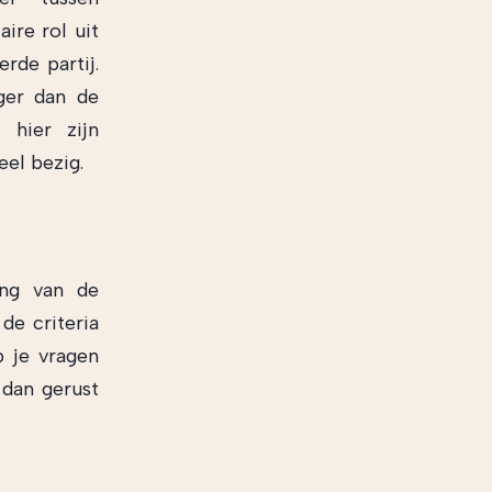
ire rol uit
rde partij.
ger dan de
 hier zijn
eel bezig.
ing van de
de criteria
b je vragen
 dan gerust