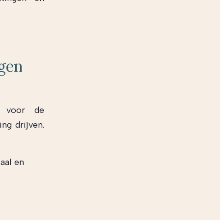
ngen
ig voor de
ng drijven.
aal en