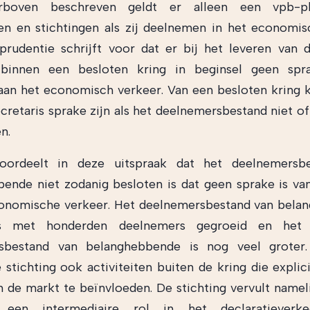
erboven beschreven geldt er alleen een vpb-pl
en en stichtingen als zij deelnemen in het economis
sprudentie schrijft voor dat er bij het leveren van 
binnen een besloten kring in beginsel geen spr
an het economisch verkeer. Van een besloten kring 
ecretaris sprake zijn als het deelnemersbestand niet of
n.
ordeelt in deze uitspraak dat het deelnemersb
ende niet zodanig besloten is dat geen sprake is v
conomische verkeer. Het deelnemersbestand van bela
jks met honderden deelnemers gegroeid en het 
sbestand van belanghebbende is nog veel groter.
 stichting ook activiteiten buiten de kring die explic
de markt te beïnvloeden. De stichting vervult namel
 een intermediaire rol in het declaratieverke