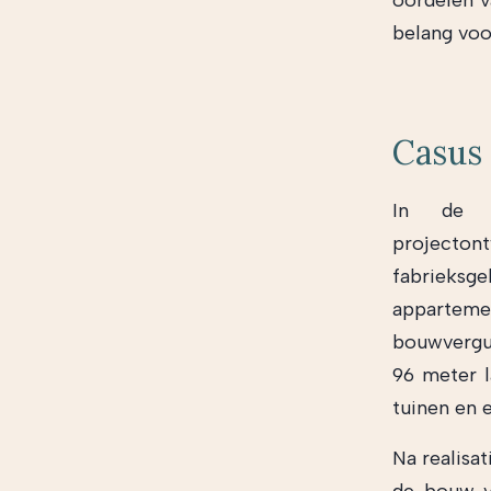
oordelen v
belang voor
Casus
In de o
projecton
fabriek
apparteme
bouwvergun
96 meter l
tuinen en 
Na realisa