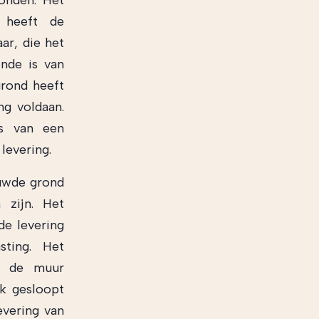
onden. Het
 heeft de
ar, die het
nde is van
grond heeft
ng voldaan.
as van een
levering.
ouwde grond
zijn. Het
de levering
ting. Het
at de muur
jk gesloopt
vering van