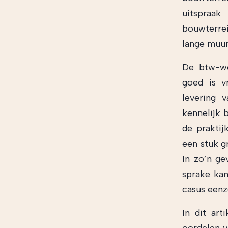
uitspraak
bouwterre
lange muur
De btw-we
goed is v
levering 
kennelijk
de prakti
een stuk g
In zo’n ge
sprake kan
casus eenz
In dit art