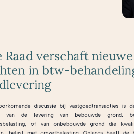
 Raad verschaft nieuwe
chten in btw-behandeling
dlevering
oorkomende discussie bij vastgoedtransacties is d
s van de levering van bebouwde grond, b
tsbelasting, of van onbebouwde grond die kwalif
in, belast met omzetbelasting. Onlangs heeft de