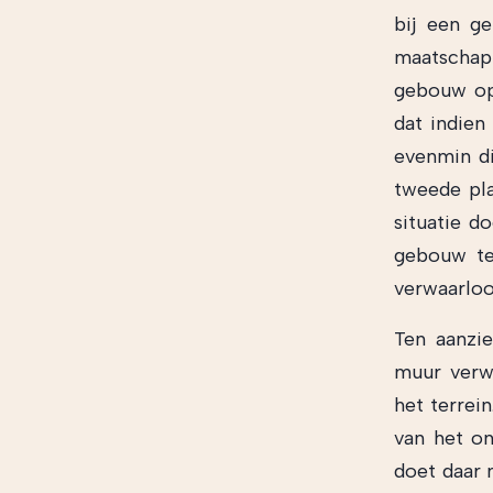
bij een g
maatschapp
gebouw op 
dat indien
evenmin di
tweede pl
situatie d
gebouw te
verwaarlo
Ten aanzi
muur verw
het terrei
van het on
doet daar 