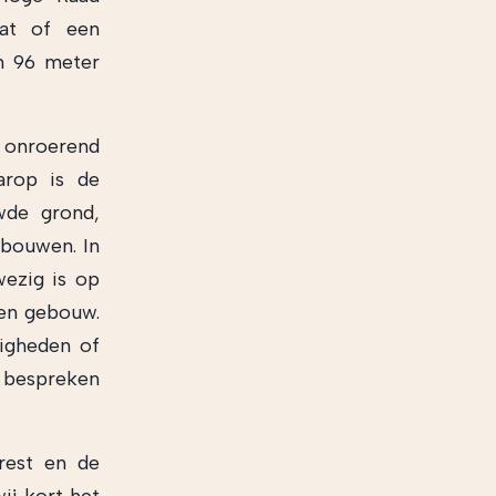
aat of een
n 96 meter
 onroerend
arop is de
wde grond,
bouwen. In
ezig is op
een gebouw.
digheden of
e bespreken
rrest en de