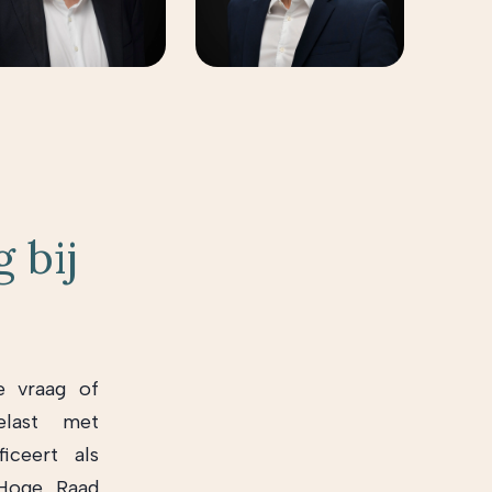
 bij
e vraag of
elast met
iceert als
 Hoge Raad