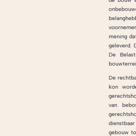
de bouw v
onbebouw
belanghebb
voornemen
mening dat
geleverd. 
De Belast
bouwterrei
De rechtba
kon word
gerechtsho
van bebo
gerechtsh
dienstbaar
gebouw to