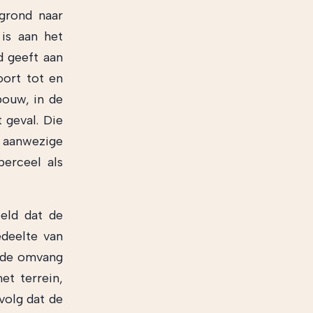
grond naar
 is aan het
d geeft aan
oort tot en
bouw, in de
geval. Die
l aanwezige
erceel als
eld dat de
deelte van
n de omvang
et terrein,
volg dat de