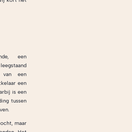
ij kort het
nde, een
leegstaand
 van een
kelaar een
rbij is een
ding tussen
ven.
kocht, maar