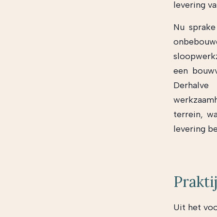
levering v
Nu sprake
onbebouwd
sloopwerkz
een bouwv
Derhalve
werkzaamh
terrein, w
levering b
Prakti
Uit het voo