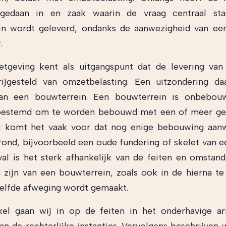
 gedaan in en zaak waarin de vraag centraal st
in wordt geleverd, ondanks de aanwezigheid van ee
.
tgeving kent als uitgangspunt dat de levering van
rijgesteld van omzetbelasting. Een uitzondering da
van een bouwterrein. Een bouwterrein is onbebou
 bestemd om te worden bebouwd met een of meer ge
jk komt het vaak voor dat nog enige bebouwing aanw
rond, bijvoorbeeld een oude fundering of skelet van 
val is het sterk afhankelijk van de feiten en omstan
 zijn van een bouwterrein, zoals ook in de hierna t
elfde afweging wordt gemaakt.
ikel gaan wij in op de feiten in het onderhavige a