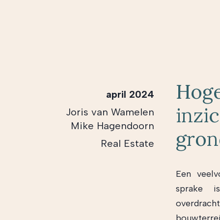
Hoge
april 2024
inzi
Joris van Wamelen
Mike Hagendoorn
gron
Real Estate
Een veelv
sprake i
overdrach
bouwterre