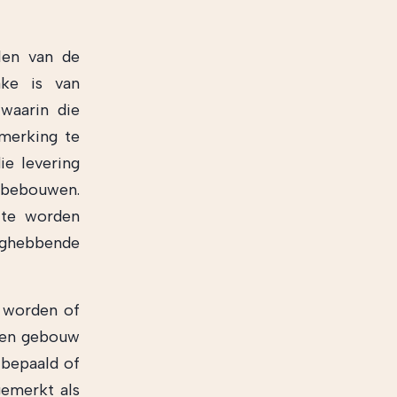
len van de
ake is van
waarin die
nmerking te
ie levering
n bebouwen.
 te worden
anghebbende
 worden of
een gebouw
 bepaald of
emerkt als