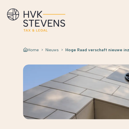
Home
>
Nieuws
>
Hoge Raad verschaft nieuwe inz