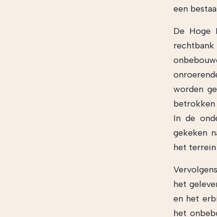
een besta
De Hoge R
rechtbank
onbebouwd
onroerende
worden gen
betrokken 
In de ond
gekeken na
het terrei
Vervolgen
het gelev
en het erb
het onbeb