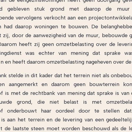
an de eengezinswoningen heeft geen doorgang gev
d gebleven stuk grond met daarop de muur
ende vervolgens verkocht aan een projectontwikkela
 had daarop woningen te bouwen. De belanghebbe
 zij, door de aanwezigheid van de muur, bebouwde 
Daarom heeft zij geen omzetbelasting over de leveri
ingdienst was echter van mening dat sprake w
n en heeft daarom omzetbelasting nageheven over de 
nk stelde in dit kader dat het terrein niet als onbeb
en aangemerkt en daarom geen bouwterrein kon 
f is met de rechtbank van mening dat sprake is van 
uwde grond, die niet belast is met omzetbelas
of onderbouwt haar oordeel door te stellen d
 is aan het terrein en de levering van een gedeelteli
t de laatste steen moet worden beschouwd als de le