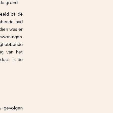
de grond.
eeld of de
bbende had
dien was er
swoningen.
ghebbende
ng van het
rdoor is de
btw-gevolgen