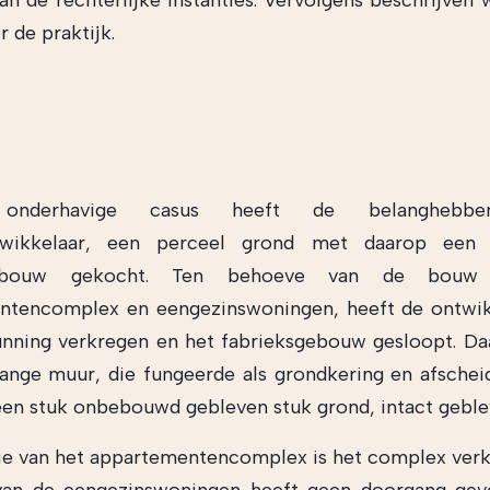
an de rechterlijke instanties. Vervolgens beschrijven w
 de praktijk.
nderhavige casus heeft de belanghebbe
twikkelaar, een perceel grond met daarop een 
sgebouw gekocht. Ten behoeve van de bouw
ntencomplex en eengezinswoningen, heeft de ontwik
ning verkregen en het fabrieksgebouw gesloopt. Daa
ange muur, die fungeerde als grondkering en afschei
een stuk onbebouwd gebleven stuk grond, intact geble
tie van het appartementencomplex is het complex ver