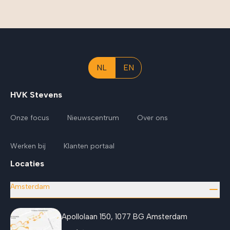
NL
EN
HVK Stevens
Onze focus
Nieuwscentrum
Over ons
Werken bij
Klanten portaal
Locaties
Amsterdam
Apollolaan 150, 1077 BG Amsterdam