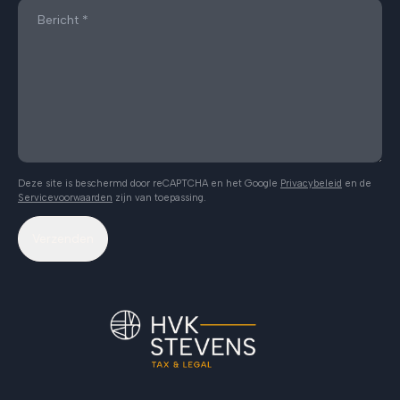
Deze site is beschermd door reCAPTCHA en het Google
Privacybeleid
en de
Servicevoorwaarden
zijn van toepassing.
Verzenden