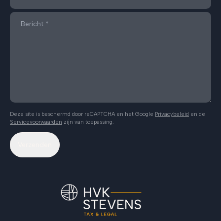
Deze site is beschermd door reCAPTCHA en het Google
Privacybeleid
en de
Servicevoorwaarden
zijn van toepassing.
Verzenden