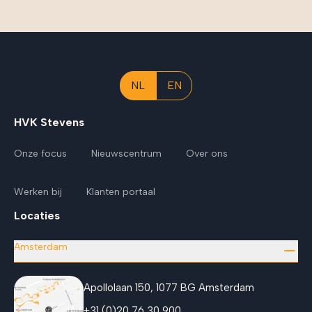
NL
EN
HVK Stevens
Onze focus
Nieuwscentrum
Over ons
Werken bij
Klanten portaal
Locaties
Amsterdam
Apollolaan 150, 1077 BG Amsterdam
+31 (0)20 76 30 900