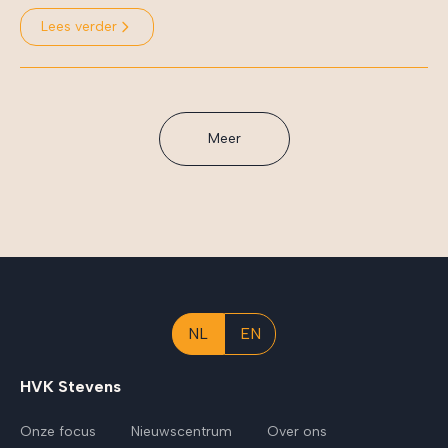
Lees verder
Meer
NL
EN
HVK Stevens
Onze focus
Nieuwscentrum
Over ons