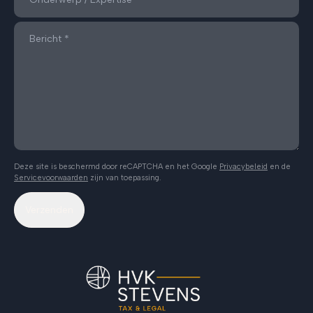
Deze site is beschermd door reCAPTCHA en het Google
Privacybeleid
en de
Servicevoorwaarden
zijn van toepassing.
Verzenden