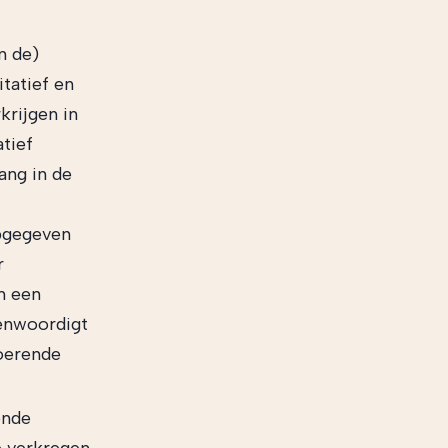
n de)
tatief en
krijgen in
tief
ang in de
opgegeven
r
n een
genwoordigt
roerende
ende