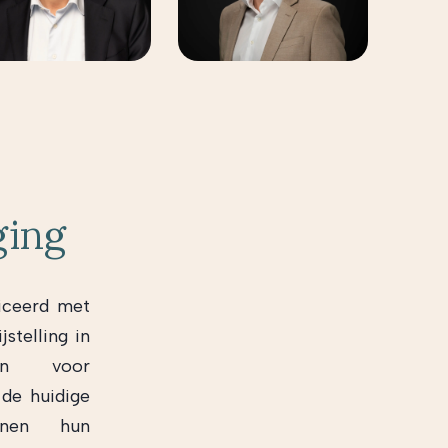
ging
iceerd met
stelling in
kan voor
 de huidige
innen hun