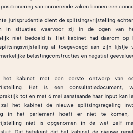
 positionering van onroerende zaken binnen een conce
te jurisprudentie dient de splitsingsvrijstelling echte
n in situaties waarvoor zij in de ogen van he
elijk niet bedoeld is. Het kabinet had daarom op P
litsingsvrijstelling al toegevoegd aan zijn lijstje
erkelijke belastingconstructies en negatief geëvaluee
het kabinet met een eerste ontwerp van e
svrijstelling. Het is een consultatiedocument,
praktijk tot en met 6 mei aanstaande haar input kan l
 zal het kabinet de nieuwe splitsingsregeling inv
ing in het parlement hoeft er niet te komen,
svrijstelling niet is opgenomen in de wet zelf m
sluit. Dat betekent dat het kabinet de nieuwe rege