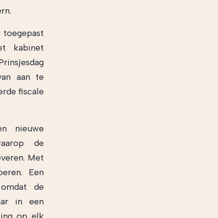
rn.
r toegepast
t kabinet
rinsjesdag
 van aan te
rde fiscale
en nieuwe
 waarop de
everen. Met
oeren. Een
 omdat de
aar in een
ling op elk