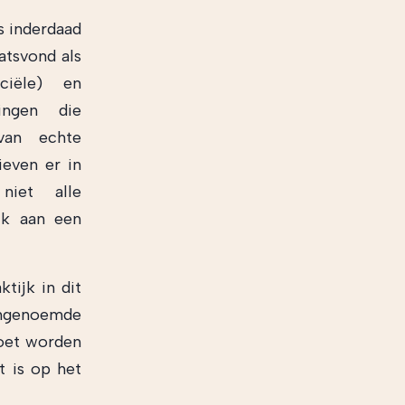
es inderdaad
aatsvond als
ciële) en
ingen die
 van echte
even er in
iet alle
jk aan een
tijk in dit
engenoemde
moet worden
t is op het