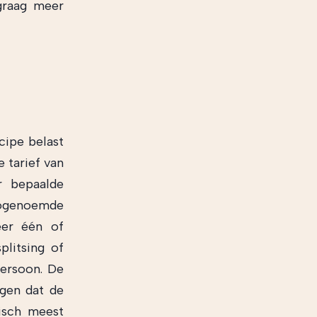
 graag meer
cipe belast
e tarief van
r bepaalde
ogenoemde
eer één of
plitsing of
persoon. De
rgen dat de
isch meest