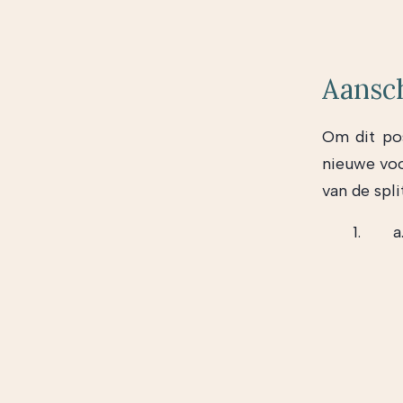
Aansch
Om dit pos
nieuwe vo
van de split