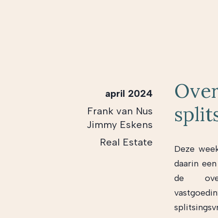
Over
april 2024
split
Frank van Nus
Jimmy Eskens
Real Estate
Deze week
daarin een
de over
vastgoedin
splitsin