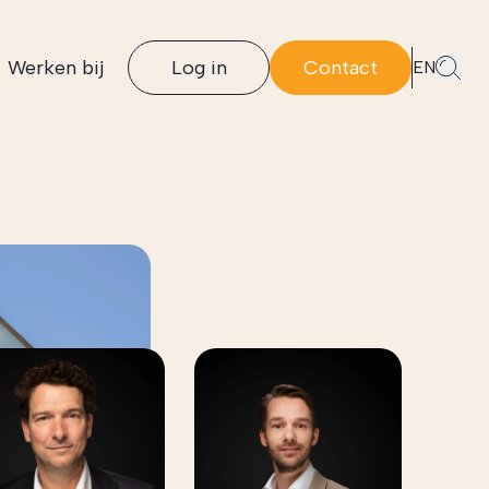
Werken bij
Log in
Contact
EN