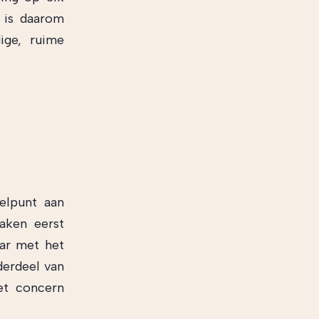
 is daarom
ige, ruime
nelpunt aan
zaken eerst
ar met het
derdeel van
et concern