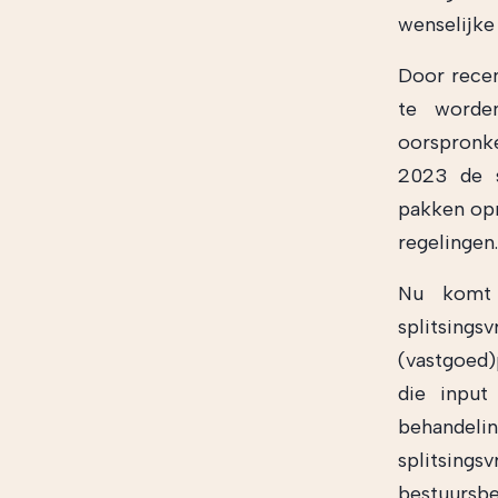
wenselijke
Door recen
te worde
oorspronk
2023 de sp
pakken opm
regelingen.
Nu komt 
splitsing
(vastgoed)
die input
behandel
splitsing
bestuursbe