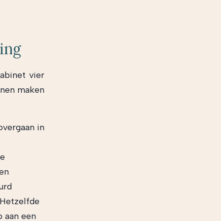
ling
abinet vier
nnen maken
overgaan in
de
een
urd
 Hetzelfde
p aan een