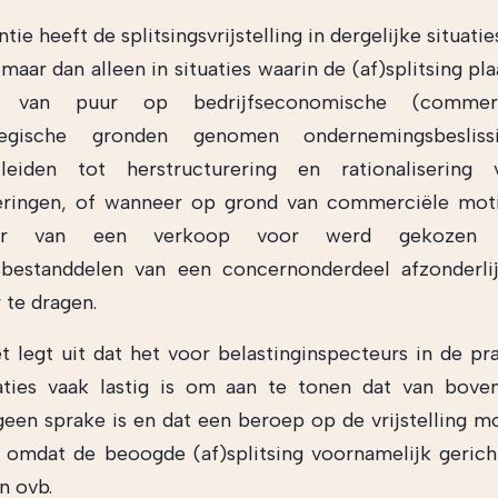
tie heeft de splitsingsvrijstelling in dergelijke situati
maar dan alleen in situaties waarin de (af)splitsing pl
ng van puur op bedrijfseconomische (commer
ategische gronden genomen ondernemingsbesliss
eiden tot herstructurering en rationalisering
oeringen, of wanneer op grond van commerciële moti
er van een verkoop voor werd gekozen n
bestanddelen van een concernonderdeel afzonderli
 te dragen.
t legt uit dat het voor belastinginspecteurs in de prak
uaties vaak lastig is om aan te tonen dat van bov
een sprake is en dat een beroep op de vrijstelling 
omdat de beoogde (af)splitsing voornamelijk gerich
n ovb.