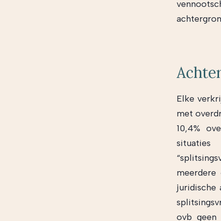
vennootsch
achtergron
Achte
Elke verkr
met overdr
10,4% ove
situatie
“splitsin
meerdere o
juridische
splitsings
ovb geen 