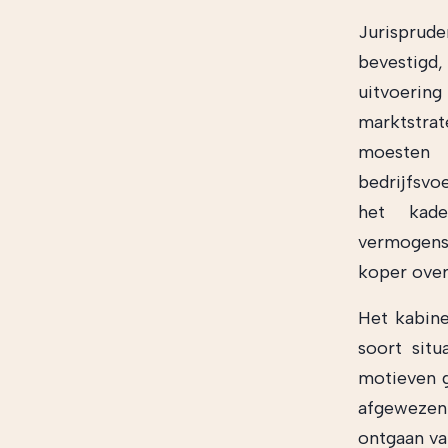
Jurispruden
bevestigd, 
uitvoeri
marktstr
moesten l
bedrijfsv
het kad
vermogens
koper over
Het kabine
soort sit
motieven g
afgewezen 
ontgaan va