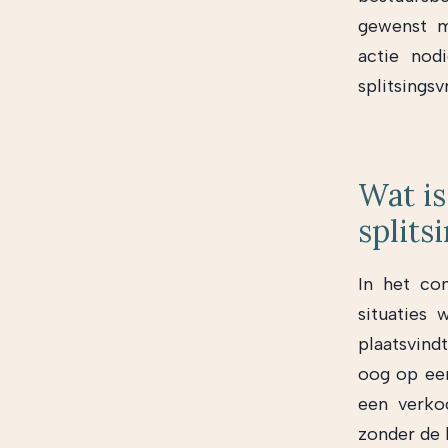
gewenst m
actie nod
splitsingsvr
Wat is
splits
In het con
situaties 
plaatsvin
oog op een
een verko
zonder de 