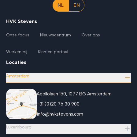
NL
EN
HVK Stevens
Onze focus
Nieuwscentrum
Over ons
Werken bij
Klanten portaal
Locaties
Amsterdam
Apollolaan 150, 1077 BG Amsterdam
+31 (0)20 76 30 900
info@hvkstevens.com
Luxembourg