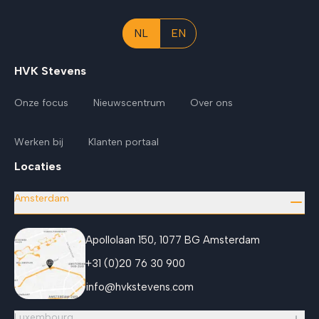
NL
EN
HVK Stevens
Onze focus
Nieuwscentrum
Over ons
Werken bij
Klanten portaal
Locaties
Amsterdam
Apollolaan 150, 1077 BG Amsterdam
+31 (0)20 76 30 900
info@hvkstevens.com
Luxembourg