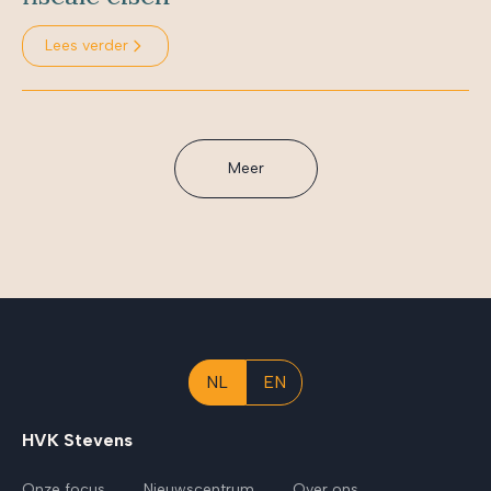
Lees verder
Meer
NL
EN
HVK Stevens
Onze focus
Nieuwscentrum
Over ons