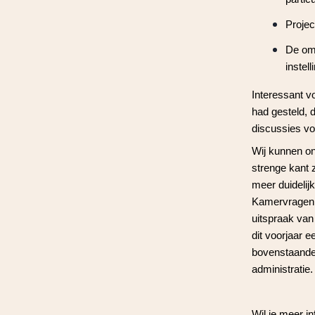
Projec
De omv
instel
Interessant v
had gesteld, d
discussies vo
Wij kunnen on
strenge kant 
meer duidelijk
Kamervragen g
uitspraak va
dit voorjaar 
bovenstaande 
administratie.
Wil je meer 