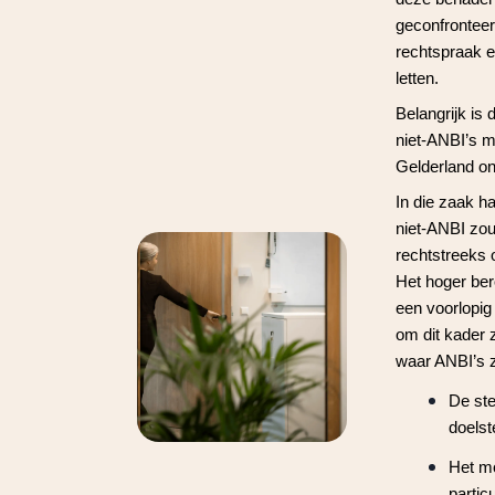
geconfronteer
rechtspraak 
letten.
Belangrijk is 
niet-ANBI’s m
Gelderland ond
In die zaak ha
niet-ANBI zou
rechtstreeks 
Het hoger ber
een voorlopig
om dit kader 
waar ANBI’s z
De ste
doelst
Het mo
partic