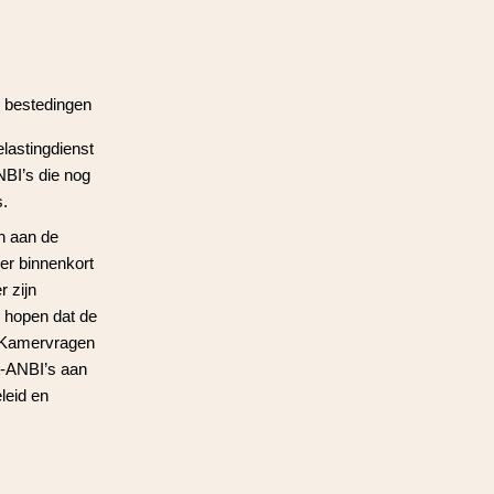
e bestedingen
elastingdienst
NBI’s die nog
s.
n aan de
er binnenkort
r zijn
j hopen dat de
e Kamervragen
et-ANBI’s aan
leid en