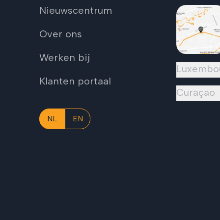
Nieuwscentrum
Over ons
Werken bij
Luxembo
Klanten portaal
Curaçao
NL
EN