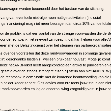
taanvragen worden beoordeeld door het bestuur van de stichting;
ang van eventuele niet-algemeen nuttige activiteiten (inclusief
lingsfinanciering) mag niet meer bedragen dan circa 10% van de total
oor de praktijk is dat een aantal van de strenge voorwaarden die de B
oor de rechtbank niet relevant zijn geacht; dat kan helpen voor alle A
eren met de Belastingdienst over het steunen van partnerorganisatie
s overige voorstellen dat deze randvoorwaarden in sommige gevalle
zijn; desondanks bieden zij wel een bruikbaar houvast. Mogelijk komt 
heid: het ANBI-loket heeft aangekondigd een artikel te publiceren en e
esteld over de steeds strengere eisen bij steun aan niet-ANBI's. Wi
n de rechtbank in combinatie met de komende beantwoording van di
een helder kader schept. Ons advies voor nu: toets jouw steun aan ni
randvoorwaarden en leg de onderbouwing zorgvuldig vast in jouw be
informatie? Neem dan contact op met
Wilbert van Vliet
.