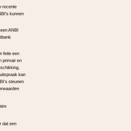
n recente
NBI’s kunnen
t een ANBI
htbank
n feite een
n primair en
eschikking.
 uitspraak kan
NBI's steunen
oorwaarden
aire
r dat een