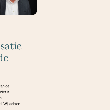
satie
de
van de
niet is
n
d. Wij achten