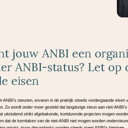
nt jouw ANBI een organi
er ANBI-status? Let op 
le eisen
et-ANBI's steunen, ervaren in de praktijk steeds verdergaande eisen 
st. Zo wordt onder meer gesteld dat langdurige steun aan niet-ANBI's 
at uitsluitend strikt afgebakende, kortdurende projecten mogen worde
 en dat de kerntaken van de niet-ANBI niet mogen worden ondersteun
ing onjuist, maar desondanks worden steeds meer ANBI’s hiermee