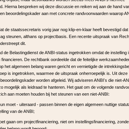
d. Hierna bespreken wij deze discussie en reiken wij aan de hand va
een beoordelingskader aan met concrete randvoorwaarden waarop A
dat de staatssecretaris vorig jaar nog klip-en-klaar heeft bevestigd da
ag steunen, althans op projectbasis. Een recente uitspraak van Rec
erstreept dit.
d de Belastingdienst de ANBI-status ingetrokken omdat de instelling i
 financieren. De rechtbank oordeelde dat de feitelijke werkzaamhede
op het algemeen belang waren gericht en vernietigde de intrekkingsb
oep is ingetrokken, waarmee de uitspraak onherroepelijk is. Uit deze
 beoordelingskader worden afgeleid. Wij adviseren ANBI's die niet-A
zo mogelijk als leidraad te hanteren. Het gaat om de volgende randv
ich aan moeten houden bij het steunen van een niet-ANBI:
un moet - uiteraard - passen binnen de eigen algemeen nuttige statut
elling van de ANBI;
et gaan om projectfinanciering, niet om instellingsfinanciering, zonde
ulier belang wordt beoogd;