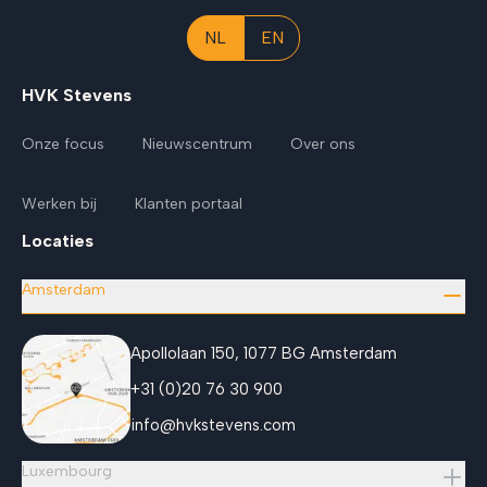
NL
EN
HVK Stevens
Onze focus
Nieuwscentrum
Over ons
Werken bij
Klanten portaal
Locaties
Amsterdam
Apollolaan 150, 1077 BG Amsterdam
+31 (0)20 76 30 900
info@hvkstevens.com
Luxembourg