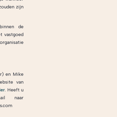
zouden zijn
binnen de
et vastgoed
organisatie
er) en Mike
ebsite van
ier
. Heeft u
il naar
ns.com