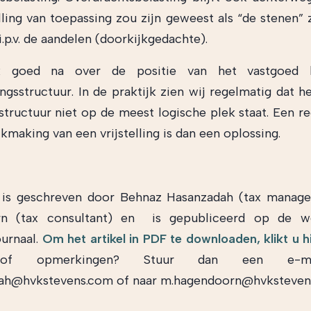
elling van toepassing zou zijn geweest als “de stenen” 
.p.v. de aandelen (doorkijkgedachte).
 goed na over de positie van het vastgoed 
gsstructuur. In de praktijk zien wij regelmatig dat h
structuur niet op de meest logische plek staat. Een re
kmaking van een vrijstelling is dan een oplossing.
l is geschreven door Behnaz Hasanzadah (tax manag
n (tax consultant) en is gepubliceerd op de w
urnaal.
Om het artikel in PDF te downloaden, klikt u h
 of opmerkingen? Stuur dan een e-ma
dah@hvkstevens.com of naar m.hagendoorn@hvksteve