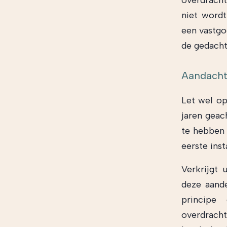
overdracht
niet word
een vastgo
de gedachte
Aandach
Let wel op
jaren gea
te hebben 
eerste ins
Verkrijgt
deze aand
principe
overdracht