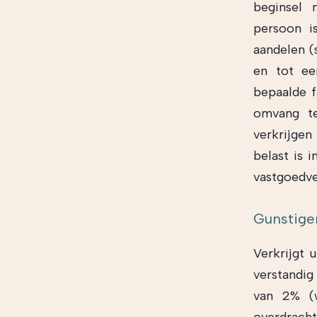
beginsel n
persoon i
aandelen (
en tot ee
bepaalde f
omvang te
verkrijge
belast is 
vastgoedve
Gunstiger
Verkrijgt 
verstandig 
van 2% (w