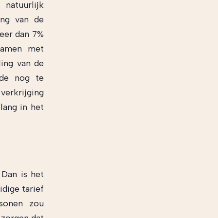
 natuurlijk
ing van de
meer dan 7%
ezamen met
ling van de
lde nog te
erkrijging
lang in het
 Dan is het
idige tarief
rsonen zou