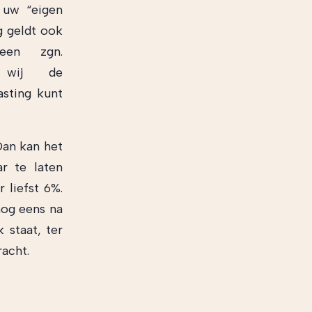
 uw “eigen
g geldt ook
een zgn.
n wij de
sting kunt
Dan kan het
ar te laten
 liefst 6%.
nog eens na
 staat, ter
acht.