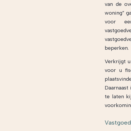
van de ov
woning” ga
voor ee
vastgoe
vastgoedv
beperken.
Verkrijgt 
voor u fis
plaatsvind
Daarnaast 
te laten k
voorkoming
Vastgoe