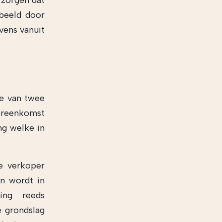
 zorgen dat
beeld door
vens vanuit
de van twee
ereenkomst
ng welke in
e verkoper
n wordt in
ing reeds
e grondslag