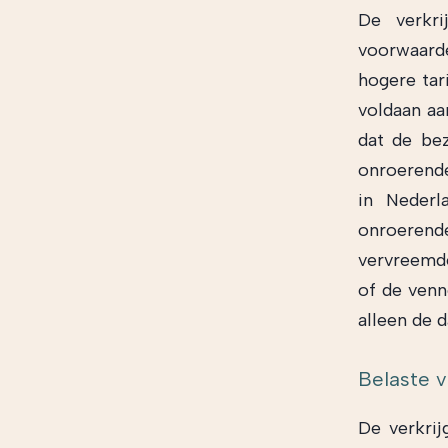
De verkri
voorwaarde
hogere tar
voldaan aa
dat de be
onroerende
in Nederl
onroerend
vervreemde
of de venn
alleen de d
Belaste v
De verkrij