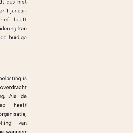
dt dus niet
r 1 januari
rief heeft
ndering kan
 de huidige
elasting is
 overdracht
ng. Als de
hap heeft
organisatie,
ling van
ege wanneer