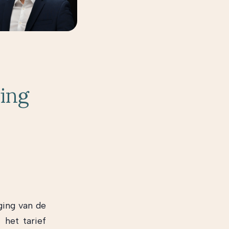
ing
ging van de
 het tarief