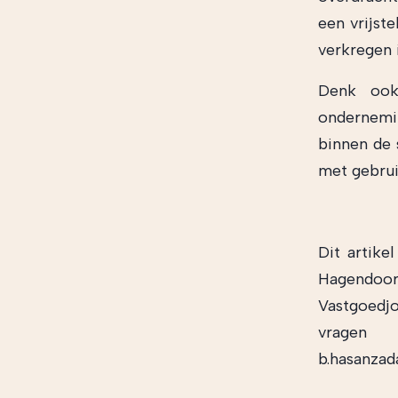
een vrijst
verkregen i
Denk ook
ondernemin
binnen de 
met gebrui
Dit artike
Hagendoor
Vastgoedjo
vragen
b.hasanza