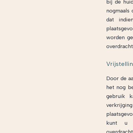
bij de hui
nogmaals o
dat indie
plaatsgevo
worden geb
overdracht
Vrijstelli
Door de aa
het nog be
gebruik k
verkrijg
plaatsgevon
kunt u 
overdracht