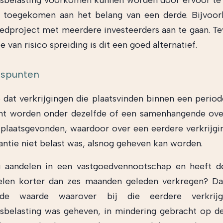
sbelasting voorkomen kunnen worden door ervoor te
t toegekomen aan het belang van een derde. Bijvoor
edproject met meerdere investeerders aan te gaan. Te
 van risico spreiding is dit een goed alternatief.
tspunten
 dat verkrijgingen die plaatsvinden binnen een perio
cht worden onder dezelfde of een samenhangende ov
plaatsgevonden, waardoor over een eerdere verkrijgi
tantie niet belast was, alsnog geheven kan worden.
 u aandelen in een vastgoedvennootschap en heeft d
elen korter dan zes maanden geleden verkregen? Da
 de waarde waarover bij die eerdere verkrijg
sbelasting was geheven, in mindering gebracht op d