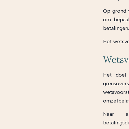
Op grond v
om bepaal
betalingen.
Het wetsvo
Wetsv
Het doel 
grensove
wetsvoors
omzetbelas
Naar aa
betalings