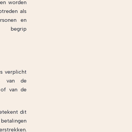
ijen worden
ptreden als
ersonen en
t begrip
s verplicht
ats van de
 of van de
etekent dit
 betalingen
erstrekken.