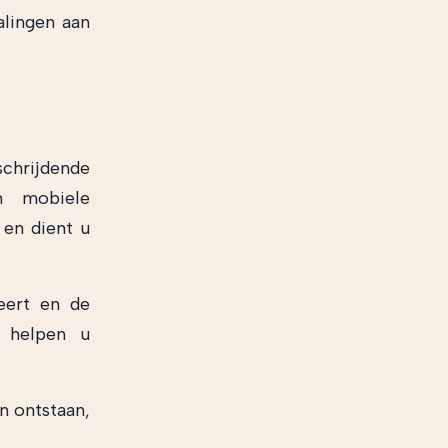
alingen aan
chrijdende
en mobiele
 en dient u
eert en de
n helpen u
n ontstaan,