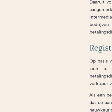
Daaruit vo
aangemerkt
intermedi
bedrijv
betalingsd
Regist
Op basis v
zich te r
betalings
verkoper ve
Als een be
dat de aan
nauwkeurig