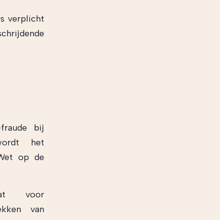
s verplicht
chrijdende
fraude bij
wordt het
 Wet op de
aat voor
rekken van