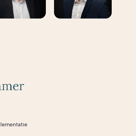
amer
plementatie