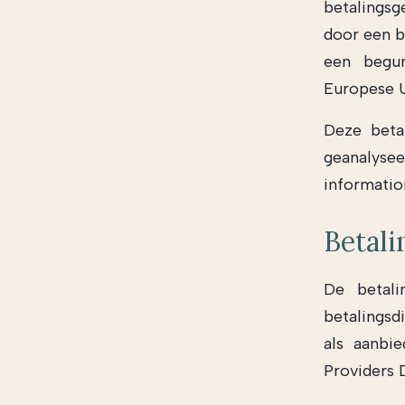
betalingsg
door een b
een begun
Europese U
Deze beta
geanalysee
informatio
Betali
De betali
betalingsd
als aanbi
Providers D