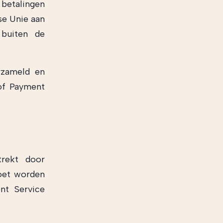
 betalingen
se Unie aan
 buiten de
rzameld en
 of Payment
trekt door
moet worden
nt Service