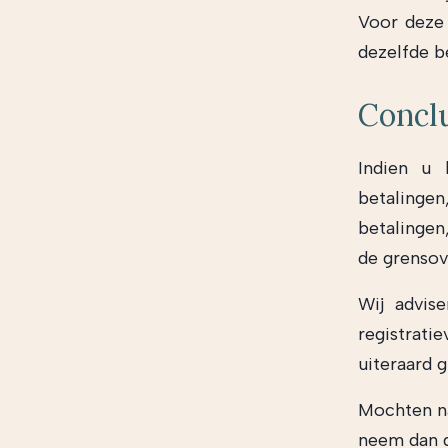
Voor deze 
dezelfde b
Concl
Indien u 
betalinge
betalingen
de grensov
Wij advis
registrat
uiteraard g
Mochten na
neem dan g