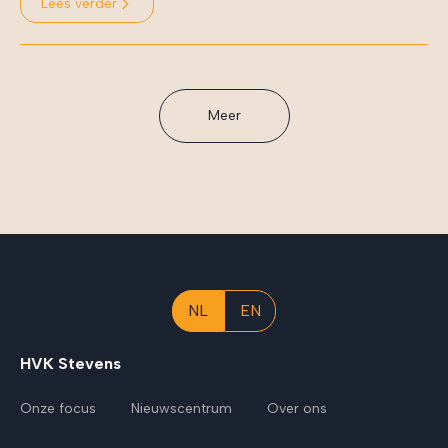
Lees verder
Meer
NL
EN
HVK Stevens
Onze focus
Nieuwscentrum
Over ons